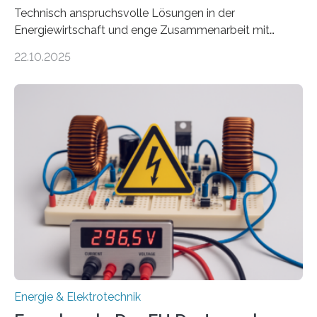
Technisch anspruchsvolle Lösungen in der
Energiewirtschaft und enge Zusammenarbeit mit
Unternehmen in der Region: Das zeichnet die beiden
22.10.2025
neuen EU-geförderten Transfer-Projekte zu
Wasserstoff und Energienetzen der OTH Regensburg
aus. Zwei Forschungsprojekte im Bereich nachhaltiger
Energietechnologien werden vom Europäischen
Sozialfonds Plus (ESF+) gefördert – mit einer
Gesamtsumme von mehr als zwei Millionen Euro.
Damit zählt die Hochschule zu den großen
Gewinnerinnen der aktuellen Förderrunde des
Bayerischen Wissenschaftsministeriums. Im
Mittelpunkt steht der direkte Wissenstransfer: Neue
wissenschaftliche Erkenntnisse sollen rasch in die
Praxis…
Energie & Elektrotechnik