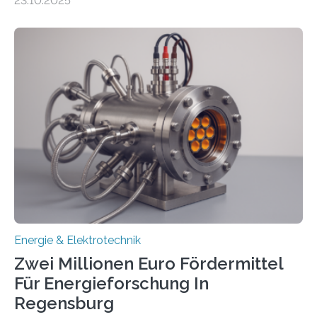
23.10.2025
ermöglichen. Doch der dafür nötige Netzausbau hinkt
in Deutschland hinterher und es kommt nicht selten zu
einem „Anschlussstau“. Die Stiftung
Umweltenergierecht hat den Rechtsrahmen in einem
neuen Bericht für die Praxis eingeordnet – inklusive der
Rolle von flexiblen Netzanschlussvereinbarungen. Der
Netzanschluss von Erneuerbare-Energien-Anlagen
(EE-Anlagen) ist entscheidend für die Energiewende.
Denn ohne Anschluss an das Netz kann kein Strom
eingespeist werden. Nach dem Erneuerbare-Energien-
Gesetz (EEG) sind Netzbetreiber…
Energie & Elektrotechnik
Zwei Millionen Euro Fördermittel
Für Energieforschung In
Regensburg