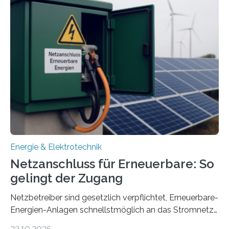
Quartieren“ eingeworben. Ziel des Projekts ist die
Entwicklung, Erprobung und Demonstration von
Konzepten zur langfristigen Energiespeicherung in
sektorübergreifend vernetzten Energiesystemen. Das
Projekt startete am 15. Oktober 2025, hat eine Laufzeit
von drei Jahren und ein Gesamtvolumen von rund 2,9
Millionen Euro, wovon 2,6 Millionen Euro durch das
Ministerium für Umwelt, Klima und…
Energie & Elektrotechnik
Netzanschluss für Erneuerbare: So
gelingt der Zugang
Netzbetreiber sind gesetzlich verpflichtet, Erneuerbare-
Energien-Anlagen schnellstmöglich an das Stromnetz
anzuschließen und die Stromeinspeisung zu