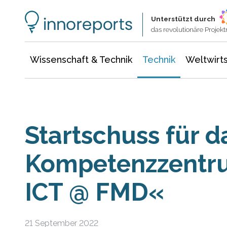
Wissenschaft & Technik
Informationstechnologie
Energie & Elektrotechnik
Unterstützt durch
das revolutionäre Proje
Wissenschaft & Technik
Technik
Weltwirts
Startschuss für d
Kompetenzzentr
ICT @ FMD«
21 September 2022