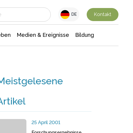
 Leben
Medien & Ereignisse
Interdisziplinäre Forschung
Veranstaltungsnachrichten
n Chemie
Gesellschaftswissenschaften
Kontakt
DE
eben
Medien & Ereignisse
Bildung
Meistgelesene
Artikel
25 April 2001
Forschungsergebnisse