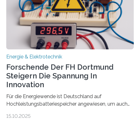
Gewinnerinnen der aktuellen Förderrunde des
Bayerischen Wissenschaftsministeriums. Im
Mittelpunkt steht der direkte Wissenstransfer: Neue
wissenschaftliche Erkenntnisse sollen rasch in die
Praxis…
Energie & Elektrotechnik
Forschende Der FH Dortmund
Steigern Die Spannung In
Innovation
Für die Energiewende ist Deutschland auf
Hochleistungsbatteriespeicher angewiesen, um auch
bei Windstille und Dunkelheit Strom bereitzustellen.
15.10.2025
Doch mit der immensen Zahl einzelner Batteriezellen,
die in diesen Anlagen verkabelt werden, steigen die
Energieverluste. Am Fachbereich Elektrotechnik der