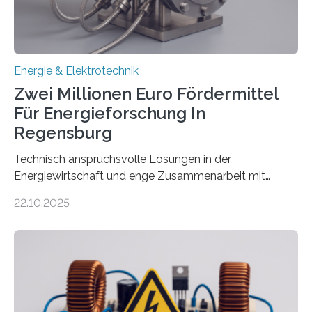
Gesetz (EEG) sind Netzbetreiber…
Energie & Elektrotechnik
Zwei Millionen Euro Fördermittel
Für Energieforschung In
Regensburg
Technisch anspruchsvolle Lösungen in der
Energiewirtschaft und enge Zusammenarbeit mit
Unternehmen in der Region: Das zeichnet die beiden
22.10.2025
neuen EU-geförderten Transfer-Projekte zu
Wasserstoff und Energienetzen der OTH Regensburg
aus. Zwei Forschungsprojekte im Bereich nachhaltiger
Energietechnologien werden vom Europäischen
Sozialfonds Plus (ESF+) gefördert – mit einer
Gesamtsumme von mehr als zwei Millionen Euro.
Damit zählt die Hochschule zu den großen