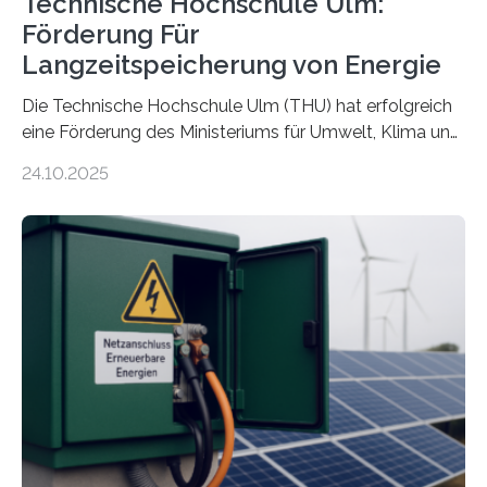
Technische Hochschule Ulm:
Förderung Für
Langzeitspeicherung von Energie
Die Technische Hochschule Ulm (THU) hat erfolgreich
eine Förderung des Ministeriums für Umwelt, Klima und
Energiewirtschaft Baden-Württemberg für das
24.10.2025
Forschungsprojekt „LAGER – Langzeitspeicherung in
energieflexiblen, sektorintegrierten Liegenschaften und
Quartieren“ eingeworben. Ziel des Projekts ist die
Entwicklung, Erprobung und Demonstration von
Konzepten zur langfristigen Energiespeicherung in
sektorübergreifend vernetzten Energiesystemen. Das
Projekt startete am 15. Oktober 2025, hat eine Laufzeit
von drei Jahren und ein Gesamtvolumen von rund 2,9
Millionen Euro, wovon 2,6 Millionen Euro durch das
Ministerium für Umwelt, Klima und…