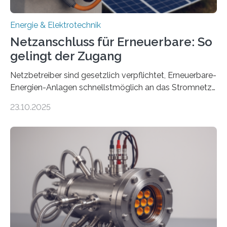
Energie & Elektrotechnik
Netzanschluss für Erneuerbare: So
gelingt der Zugang
Netzbetreiber sind gesetzlich verpflichtet, Erneuerbare-
Energien-Anlagen schnellstmöglich an das Stromnetz
anzuschließen und die Stromeinspeisung zu
23.10.2025
ermöglichen. Doch der dafür nötige Netzausbau hinkt
in Deutschland hinterher und es kommt nicht selten zu
einem „Anschlussstau“. Die Stiftung
Umweltenergierecht hat den Rechtsrahmen in einem
neuen Bericht für die Praxis eingeordnet – inklusive der
Rolle von flexiblen Netzanschlussvereinbarungen. Der
Netzanschluss von Erneuerbare-Energien-Anlagen
(EE-Anlagen) ist entscheidend für die Energiewende.
Denn ohne Anschluss an das Netz kann kein Strom
eingespeist werden. Nach dem Erneuerbare-Energien-