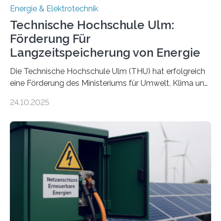
Energie & Elektrotechnik
Technische Hochschule Ulm:
Förderung Für
Langzeitspeicherung von Energie
Die Technische Hochschule Ulm (THU) hat erfolgreich
eine Förderung des Ministeriums für Umwelt, Klima und
Energiewirtschaft Baden-Württemberg für das
24.10.2025
Forschungsprojekt „LAGER – Langzeitspeicherung in
energieflexiblen, sektorintegrierten Liegenschaften und
Quartieren“ eingeworben. Ziel des Projekts ist die
Entwicklung, Erprobung und Demonstration von
Konzepten zur langfristigen Energiespeicherung in
sektorübergreifend vernetzten Energiesystemen. Das
Projekt startete am 15. Oktober 2025, hat eine Laufzeit
von drei Jahren und ein Gesamtvolumen von rund 2,9
Millionen Euro, wovon 2,6 Millionen Euro durch das
Ministerium für Umwelt, Klima und…