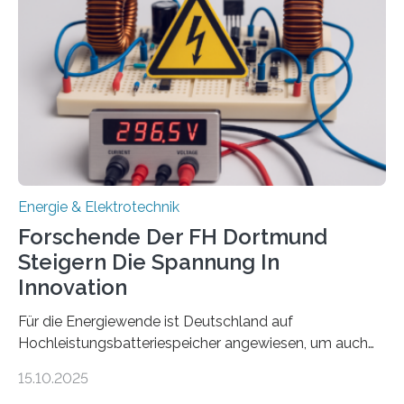
Gesamtsumme von mehr als zwei Millionen Euro.
Damit zählt die Hochschule zu den großen
Gewinnerinnen der aktuellen Förderrunde des
Bayerischen Wissenschaftsministeriums. Im
Mittelpunkt steht der direkte Wissenstransfer: Neue
wissenschaftliche Erkenntnisse sollen rasch in die
Praxis…
Energie & Elektrotechnik
Forschende Der FH Dortmund
Steigern Die Spannung In
Innovation
Für die Energiewende ist Deutschland auf
Hochleistungsbatteriespeicher angewiesen, um auch
bei Windstille und Dunkelheit Strom bereitzustellen.
15.10.2025
Doch mit der immensen Zahl einzelner Batteriezellen,