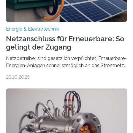
Energie & Elektrotechnik
Netzanschluss für Erneuerbare: So
gelingt der Zugang
Netzbetreiber sind gesetzlich verpflichtet, Erneuerbare-
Energien-Anlagen schnellstmöglich an das Stromnetz
anzuschließen und die Stromeinspeisung zu
23.10.2025
ermöglichen. Doch der dafür nötige Netzausbau hinkt
in Deutschland hinterher und es kommt nicht selten zu
einem „Anschlussstau“. Die Stiftung
Umweltenergierecht hat den Rechtsrahmen in einem
neuen Bericht für die Praxis eingeordnet – inklusive der
Rolle von flexiblen Netzanschlussvereinbarungen. Der
Netzanschluss von Erneuerbare-Energien-Anlagen
(EE-Anlagen) ist entscheidend für die Energiewende.