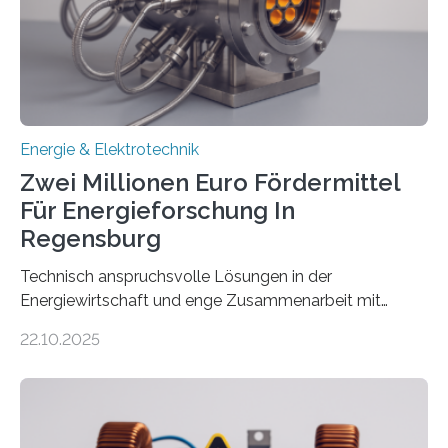
Denn ohne Anschluss an das Netz kann kein Strom
eingespeist werden. Nach dem Erneuerbare-Energien-
Gesetz (EEG) sind Netzbetreiber…
Energie & Elektrotechnik
Zwei Millionen Euro Fördermittel
Für Energieforschung In
Regensburg
Technisch anspruchsvolle Lösungen in der
Energiewirtschaft und enge Zusammenarbeit mit
Unternehmen in der Region: Das zeichnet die beiden
22.10.2025
neuen EU-geförderten Transfer-Projekte zu
Wasserstoff und Energienetzen der OTH Regensburg
aus. Zwei Forschungsprojekte im Bereich nachhaltiger
Energietechnologien werden vom Europäischen
Sozialfonds Plus (ESF+) gefördert – mit einer