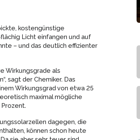
pickte, kostengünstige
ßflächig Licht einfangen und auf
nte – und das deutlich effizienter
re Wirkungsgrade als
n“, sagt der Chemiker. Das
t einem Wirkungsgrad von etwa 25
theoretisch maximal mögliche
 Prozent.
tungssolarzellen dagegen, die
nthalten, können schon heute
Da sie aber sehr teuer sind,