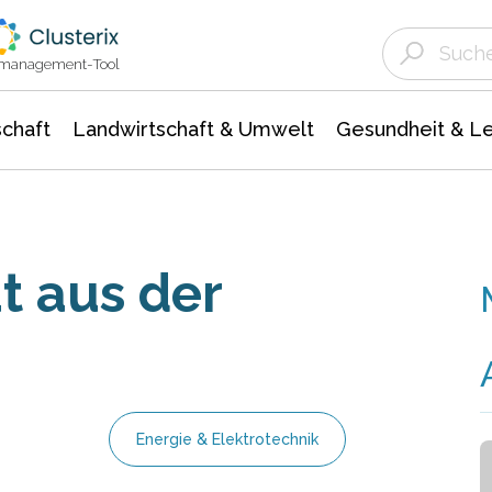
Landwirtschaft & Umwelt
Gesundheit &
Agrar- Forstwissenschaften
Unternehmensmeldungen
Biowissenschafte
Ökologie Umwelt- Naturschutz
ktmanagement-Tool
chaft
Landwirtschaft & Umwelt
Gesundheit & L
t aus der
Energie & Elektrotechnik