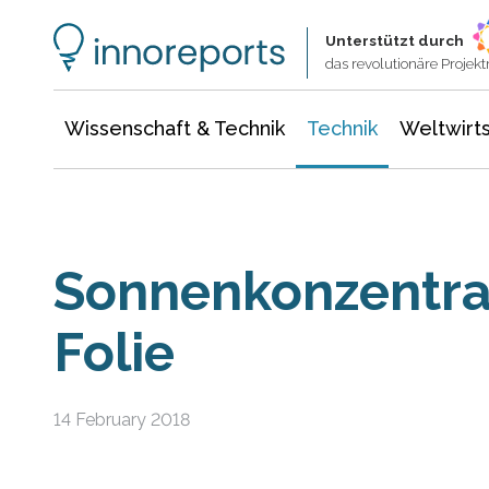
Wissenschaft & Technik
Informationstechnologie
Energie & Elektrotechnik
Unterstützt durch
das revolutionäre Proje
Wissenschaft & Technik
Technik
Weltwirts
Sonnenkonzentra
Folie
14 February 2018