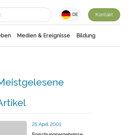
 Leben
Medien & Ereignisse
Interdisziplinäre Forschung
Veranstaltungsnachrichten
n Chemie
Gesellschaftswissenschaften
Kontakt
DE
eben
Medien & Ereignisse
Bildung
Meistgelesene
Artikel
25 April 2001
Forschungsergebnisse