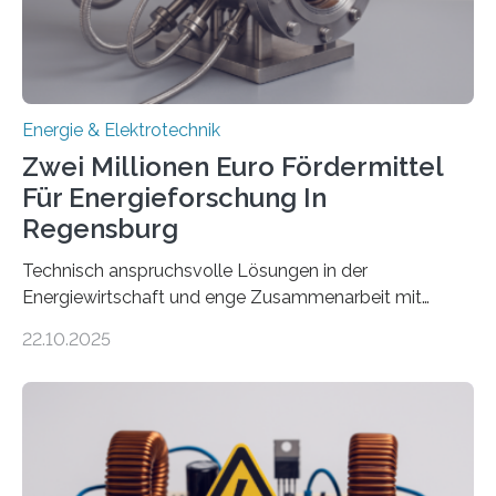
eingespeist werden. Nach dem Erneuerbare-Energien-
Gesetz (EEG) sind Netzbetreiber…
Energie & Elektrotechnik
Zwei Millionen Euro Fördermittel
Für Energieforschung In
Regensburg
Technisch anspruchsvolle Lösungen in der
Energiewirtschaft und enge Zusammenarbeit mit
Unternehmen in der Region: Das zeichnet die beiden
22.10.2025
neuen EU-geförderten Transfer-Projekte zu
Wasserstoff und Energienetzen der OTH Regensburg
aus. Zwei Forschungsprojekte im Bereich nachhaltiger
Energietechnologien werden vom Europäischen
Sozialfonds Plus (ESF+) gefördert – mit einer
Gesamtsumme von mehr als zwei Millionen Euro.