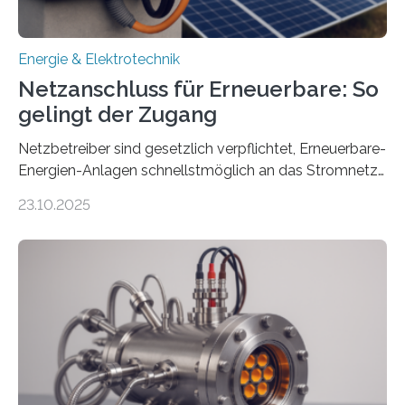
Energie & Elektrotechnik
Netzanschluss für Erneuerbare: So
gelingt der Zugang
Netzbetreiber sind gesetzlich verpflichtet, Erneuerbare-
Energien-Anlagen schnellstmöglich an das Stromnetz
anzuschließen und die Stromeinspeisung zu
23.10.2025
ermöglichen. Doch der dafür nötige Netzausbau hinkt
in Deutschland hinterher und es kommt nicht selten zu
einem „Anschlussstau“. Die Stiftung
Umweltenergierecht hat den Rechtsrahmen in einem
neuen Bericht für die Praxis eingeordnet – inklusive der
Rolle von flexiblen Netzanschlussvereinbarungen. Der
Netzanschluss von Erneuerbare-Energien-Anlagen
(EE-Anlagen) ist entscheidend für die Energiewende.
Denn ohne Anschluss an das Netz kann kein Strom