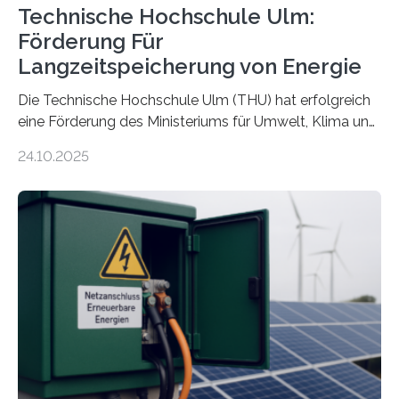
Technische Hochschule Ulm:
Förderung Für
Langzeitspeicherung von Energie
Die Technische Hochschule Ulm (THU) hat erfolgreich
eine Förderung des Ministeriums für Umwelt, Klima und
Energiewirtschaft Baden-Württemberg für das
24.10.2025
Forschungsprojekt „LAGER – Langzeitspeicherung in
energieflexiblen, sektorintegrierten Liegenschaften und
Quartieren“ eingeworben. Ziel des Projekts ist die
Entwicklung, Erprobung und Demonstration von
Konzepten zur langfristigen Energiespeicherung in
sektorübergreifend vernetzten Energiesystemen. Das
Projekt startete am 15. Oktober 2025, hat eine Laufzeit
von drei Jahren und ein Gesamtvolumen von rund 2,9
Millionen Euro, wovon 2,6 Millionen Euro durch das
Ministerium für Umwelt, Klima und…