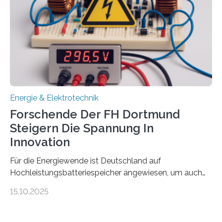
Damit zählt die Hochschule zu den großen
Gewinnerinnen der aktuellen Förderrunde des
Bayerischen Wissenschaftsministeriums. Im
Mittelpunkt steht der direkte Wissenstransfer: Neue
wissenschaftliche Erkenntnisse sollen rasch in die
Praxis…
Energie & Elektrotechnik
Forschende Der FH Dortmund
Steigern Die Spannung In
Innovation
Für die Energiewende ist Deutschland auf
Hochleistungsbatteriespeicher angewiesen, um auch
bei Windstille und Dunkelheit Strom bereitzustellen.
15.10.2025
Doch mit der immensen Zahl einzelner Batteriezellen,
die in diesen Anlagen verkabelt werden, steigen die
Energieverluste. Am Fachbereich Elektrotechnik der