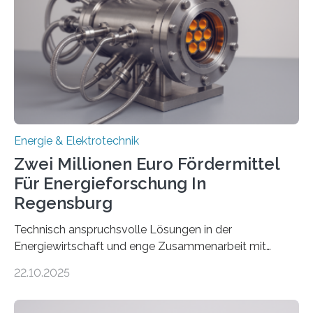
Netzanschluss von Erneuerbare-Energien-Anlagen
(EE-Anlagen) ist entscheidend für die Energiewende.
Denn ohne Anschluss an das Netz kann kein Strom
eingespeist werden. Nach dem Erneuerbare-Energien-
Gesetz (EEG) sind Netzbetreiber…
Energie & Elektrotechnik
Zwei Millionen Euro Fördermittel
Für Energieforschung In
Regensburg
Technisch anspruchsvolle Lösungen in der
Energiewirtschaft und enge Zusammenarbeit mit
Unternehmen in der Region: Das zeichnet die beiden
22.10.2025
neuen EU-geförderten Transfer-Projekte zu
Wasserstoff und Energienetzen der OTH Regensburg