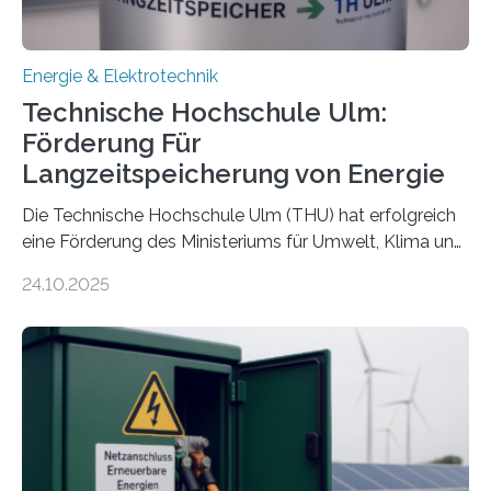
Energie & Elektrotechnik
Technische Hochschule Ulm:
Förderung Für
Langzeitspeicherung von Energie
Die Technische Hochschule Ulm (THU) hat erfolgreich
eine Förderung des Ministeriums für Umwelt, Klima und
Energiewirtschaft Baden-Württemberg für das
24.10.2025
Forschungsprojekt „LAGER – Langzeitspeicherung in
energieflexiblen, sektorintegrierten Liegenschaften und
Quartieren“ eingeworben. Ziel des Projekts ist die
Entwicklung, Erprobung und Demonstration von
Konzepten zur langfristigen Energiespeicherung in
sektorübergreifend vernetzten Energiesystemen. Das
Projekt startete am 15. Oktober 2025, hat eine Laufzeit
von drei Jahren und ein Gesamtvolumen von rund 2,9