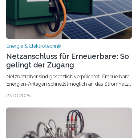
Millionen Euro, wovon 2,6 Millionen Euro durch das
Ministerium für Umwelt, Klima und…
Energie & Elektrotechnik
Netzanschluss für Erneuerbare: So
gelingt der Zugang
Netzbetreiber sind gesetzlich verpflichtet, Erneuerbare-
Energien-Anlagen schnellstmöglich an das Stromnetz
anzuschließen und die Stromeinspeisung zu
23.10.2025
ermöglichen. Doch der dafür nötige Netzausbau hinkt
in Deutschland hinterher und es kommt nicht selten zu
einem „Anschlussstau“. Die Stiftung
Umweltenergierecht hat den Rechtsrahmen in einem
neuen Bericht für die Praxis eingeordnet – inklusive der
Rolle von flexiblen Netzanschlussvereinbarungen. Der