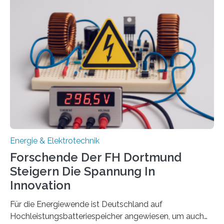
aus. Zwei Forschungsprojekte im Bereich nachhaltiger
Energietechnologien werden vom Europäischen
Sozialfonds Plus (ESF+) gefördert – mit einer
Gesamtsumme von mehr als zwei Millionen Euro.
Damit zählt die Hochschule zu den großen
Gewinnerinnen der aktuellen Förderrunde des
Bayerischen Wissenschaftsministeriums. Im
Mittelpunkt steht der direkte Wissenstransfer: Neue
wissenschaftliche Erkenntnisse sollen rasch in die
Praxis…
Energie & Elektrotechnik
Forschende Der FH Dortmund
Steigern Die Spannung In
Innovation
Für die Energiewende ist Deutschland auf
Hochleistungsbatteriespeicher angewiesen, um auch