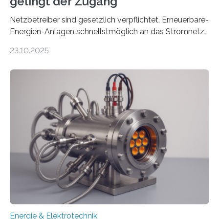
gelingt der Zugang
Netzbetreiber sind gesetzlich verpflichtet, Erneuerbare-
Energien-Anlagen schnellstmöglich an das Stromnetz
anzuschließen und die Stromeinspeisung zu
23.10.2025
ermöglichen. Doch der dafür nötige Netzausbau hinkt
in Deutschland hinterher und es kommt nicht selten zu
einem „Anschlussstau“. Die Stiftung
Umweltenergierecht hat den Rechtsrahmen in einem
neuen Bericht für die Praxis eingeordnet – inklusive der
Rolle von flexiblen Netzanschlussvereinbarungen. Der
Netzanschluss von Erneuerbare-Energien-Anlagen
(EE-Anlagen) ist entscheidend für die Energiewende.
Denn ohne Anschluss an das Netz kann kein Strom
eingespeist werden. Nach dem Erneuerbare-Energien-
Gesetz (EEG) sind Netzbetreiber…
Energie & Elektrotechnik