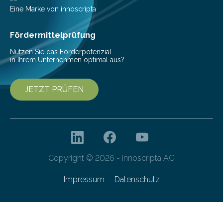
einer bestimmten Zeitspanne benötigt wird. Sie steht
Eine Marke von innoscripta
als Watt-Angabe…
Fördermittelprüfung
Nutzen Sie das Förderpotenzial
in Ihrem Unternehmen optimal aus?
JETZT PRÜFEN
Copyright © 2026 - innoscripta AG
Impressum
Datenschutz