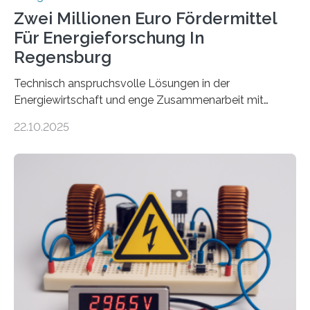
Zwei Millionen Euro Fördermittel
Für Energieforschung In
Regensburg
Technisch anspruchsvolle Lösungen in der
Energiewirtschaft und enge Zusammenarbeit mit
Unternehmen in der Region: Das zeichnet die beiden
22.10.2025
neuen EU-geförderten Transfer-Projekte zu
Wasserstoff und Energienetzen der OTH Regensburg
aus. Zwei Forschungsprojekte im Bereich nachhaltiger
Energietechnologien werden vom Europäischen
Sozialfonds Plus (ESF+) gefördert – mit einer
Gesamtsumme von mehr als zwei Millionen Euro.
Damit zählt die Hochschule zu den großen
Gewinnerinnen der aktuellen Förderrunde des
Bayerischen Wissenschaftsministeriums. Im
Mittelpunkt steht der direkte Wissenstransfer: Neue
wissenschaftliche Erkenntnisse sollen rasch in die