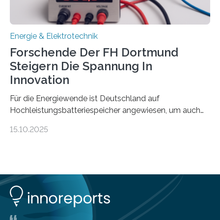
Praxis…
Energie & Elektrotechnik
Forschende Der FH Dortmund
Steigern Die Spannung In
Innovation
Für die Energiewende ist Deutschland auf
Hochleistungsbatteriespeicher angewiesen, um auch
bei Windstille und Dunkelheit Strom bereitzustellen.
15.10.2025
Doch mit der immensen Zahl einzelner Batteriezellen,
die in diesen Anlagen verkabelt werden, steigen die
Energieverluste. Am Fachbereich Elektrotechnik der
Fachhochschule Dortmund wollen Forschende im
Projekt KV-BATT diese Verluste reduzieren und
erhöhen dazu die Spannung um das Zehn- bis
Zwanzigfache. Ein kleiner Exkurs zurück in die Schulzeit:
Die elektrische Leistung beschreibt, wie viel Energie in