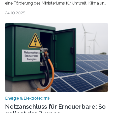
eine Förderung des Ministeriums für Umwelt, Klima und
Energiewirtschaft Baden-Württemberg für das
24.10.2025
Forschungsprojekt „LAGER – Langzeitspeicherung in
energieflexiblen, sektorintegrierten Liegenschaften und
Quartieren“ eingeworben. Ziel des Projekts ist die
Entwicklung, Erprobung und Demonstration von
Konzepten zur langfristigen Energiespeicherung in
sektorübergreifend vernetzten Energiesystemen. Das
Projekt startete am 15. Oktober 2025, hat eine Laufzeit
von drei Jahren und ein Gesamtvolumen von rund 2,9
Millionen Euro, wovon 2,6 Millionen Euro durch das
Ministerium für Umwelt, Klima und…
Energie & Elektrotechnik
Netzanschluss für Erneuerbare: So