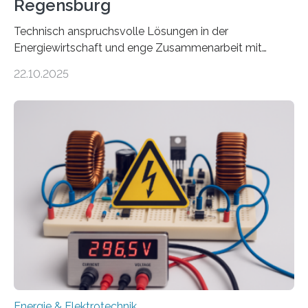
Regensburg
Technisch anspruchsvolle Lösungen in der
Energiewirtschaft und enge Zusammenarbeit mit
Unternehmen in der Region: Das zeichnet die beiden
22.10.2025
neuen EU-geförderten Transfer-Projekte zu
Wasserstoff und Energienetzen der OTH Regensburg
aus. Zwei Forschungsprojekte im Bereich nachhaltiger
Energietechnologien werden vom Europäischen
Sozialfonds Plus (ESF+) gefördert – mit einer
Gesamtsumme von mehr als zwei Millionen Euro.
Damit zählt die Hochschule zu den großen
Gewinnerinnen der aktuellen Förderrunde des
Bayerischen Wissenschaftsministeriums. Im
Mittelpunkt steht der direkte Wissenstransfer: Neue
wissenschaftliche Erkenntnisse sollen rasch in die
Praxis…
Energie & Elektrotechnik