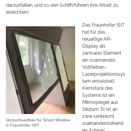
darzustellen, und so den Schiffsführern ihre Arbeit zu
erleichtern.
Das Fraunhofer ISIT
hat für das
neuartige AR-
Display als
zentrales Element
ein scannendes
Vollfarben-
Laserprojektionssys
tem entwickelt.
Kernstück des
Systems ist ein
Mikrospiegel aus
Silizium. Er ist an
zwei senkrecht
Versuchsaufbau für Smart Window
zueinanderstehend
© Fraunhofer ISIT
en Achsen