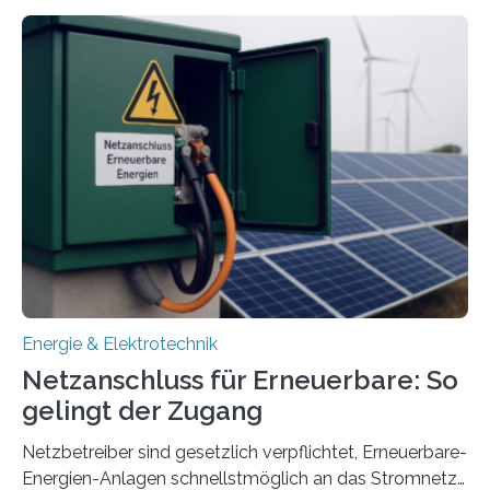
energieflexiblen, sektorintegrierten Liegenschaften und
Quartieren“ eingeworben. Ziel des Projekts ist die
Entwicklung, Erprobung und Demonstration von
Konzepten zur langfristigen Energiespeicherung in
sektorübergreifend vernetzten Energiesystemen. Das
Projekt startete am 15. Oktober 2025, hat eine Laufzeit
von drei Jahren und ein Gesamtvolumen von rund 2,9
Millionen Euro, wovon 2,6 Millionen Euro durch das
Ministerium für Umwelt, Klima und…
Energie & Elektrotechnik
Netzanschluss für Erneuerbare: So
gelingt der Zugang
Netzbetreiber sind gesetzlich verpflichtet, Erneuerbare-
Energien-Anlagen schnellstmöglich an das Stromnetz