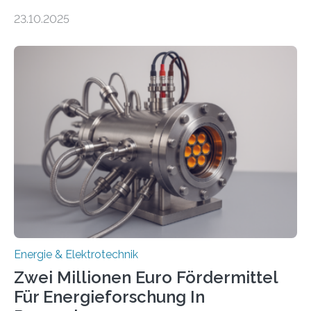
anzuschließen und die Stromeinspeisung zu
23.10.2025
ermöglichen. Doch der dafür nötige Netzausbau hinkt
in Deutschland hinterher und es kommt nicht selten zu
einem „Anschlussstau“. Die Stiftung
Umweltenergierecht hat den Rechtsrahmen in einem
neuen Bericht für die Praxis eingeordnet – inklusive der
Rolle von flexiblen Netzanschlussvereinbarungen. Der
Netzanschluss von Erneuerbare-Energien-Anlagen
(EE-Anlagen) ist entscheidend für die Energiewende.
Denn ohne Anschluss an das Netz kann kein Strom
eingespeist werden. Nach dem Erneuerbare-Energien-
Gesetz (EEG) sind Netzbetreiber…
Energie & Elektrotechnik
Zwei Millionen Euro Fördermittel
Für Energieforschung In