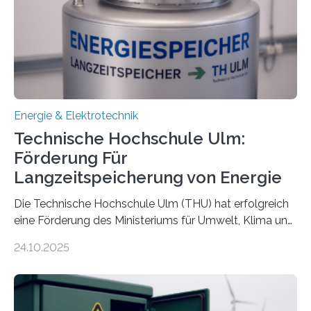
Energie & Elektrotechnik
Technische Hochschule Ulm:
Förderung Für
Langzeitspeicherung von Energie
Die Technische Hochschule Ulm (THU) hat erfolgreich
eine Förderung des Ministeriums für Umwelt, Klima und
Energiewirtschaft Baden-Württemberg für das
24.10.2025
Forschungsprojekt „LAGER – Langzeitspeicherung in
energieflexiblen, sektorintegrierten Liegenschaften und
Quartieren“ eingeworben. Ziel des Projekts ist die
Entwicklung, Erprobung und Demonstration von