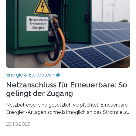
Konzepten zur langfristigen Energiespeicherung in
sektorübergreifend vernetzten Energiesystemen. Das
Projekt startete am 15. Oktober 2025, hat eine Laufzeit
von drei Jahren und ein Gesamtvolumen von rund 2,9
Millionen Euro, wovon 2,6 Millionen Euro durch das
Ministerium für Umwelt, Klima und…
Energie & Elektrotechnik
Netzanschluss für Erneuerbare: So
gelingt der Zugang
Netzbetreiber sind gesetzlich verpflichtet, Erneuerbare-
Energien-Anlagen schnellstmöglich an das Stromnetz
anzuschließen und die Stromeinspeisung zu
23.10.2025
ermöglichen. Doch der dafür nötige Netzausbau hinkt
in Deutschland hinterher und es kommt nicht selten zu