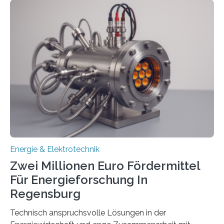
einem „Anschlussstau“. Die Stiftung
Umweltenergierecht hat den Rechtsrahmen in einem
neuen Bericht für die Praxis eingeordnet – inklusive der
Rolle von flexiblen Netzanschlussvereinbarungen. Der
Netzanschluss von Erneuerbare-Energien-Anlagen
(EE-Anlagen) ist entscheidend für die Energiewende.
Denn ohne Anschluss an das Netz kann kein Strom
eingespeist werden. Nach dem Erneuerbare-Energien-
Gesetz (EEG) sind Netzbetreiber…
Energie & Elektrotechnik
Zwei Millionen Euro Fördermittel
Für Energieforschung In
Regensburg
Technisch anspruchsvolle Lösungen in der