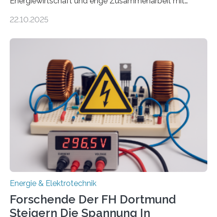
Energiewirtschaft und enge Zusammenarbeit mit
Unternehmen in der Region: Das zeichnet die beiden
22.10.2025
neuen EU-geförderten Transfer-Projekte zu
Wasserstoff und Energienetzen der OTH Regensburg
aus. Zwei Forschungsprojekte im Bereich nachhaltiger
Energietechnologien werden vom Europäischen
Sozialfonds Plus (ESF+) gefördert – mit einer
Gesamtsumme von mehr als zwei Millionen Euro.
Damit zählt die Hochschule zu den großen
Gewinnerinnen der aktuellen Förderrunde des
Bayerischen Wissenschaftsministeriums. Im
Mittelpunkt steht der direkte Wissenstransfer: Neue
wissenschaftliche Erkenntnisse sollen rasch in die
Praxis…
Energie & Elektrotechnik
Forschende Der FH Dortmund
Steigern Die Spannung In