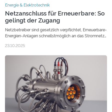
Energie & Elektrotechnik
Netzanschluss für Erneuerbare: So
gelingt der Zugang
Netzbetreiber sind gesetzlich verpflichtet, Erneuerbare-
Energien-Anlagen schnellstmöglich an das Stromnetz
anzuschließen und die Stromeinspeisung zu
23.10.2025
ermöglichen. Doch der dafür nötige Netzausbau hinkt
in Deutschland hinterher und es kommt nicht selten zu
einem „Anschlussstau“. Die Stiftung
Umweltenergierecht hat den Rechtsrahmen in einem
neuen Bericht für die Praxis eingeordnet – inklusive der
Rolle von flexiblen Netzanschlussvereinbarungen. Der
Netzanschluss von Erneuerbare-Energien-Anlagen
(EE-Anlagen) ist entscheidend für die Energiewende.
Denn ohne Anschluss an das Netz kann kein Strom
eingespeist werden. Nach dem Erneuerbare-Energien-
Gesetz (EEG) sind Netzbetreiber…