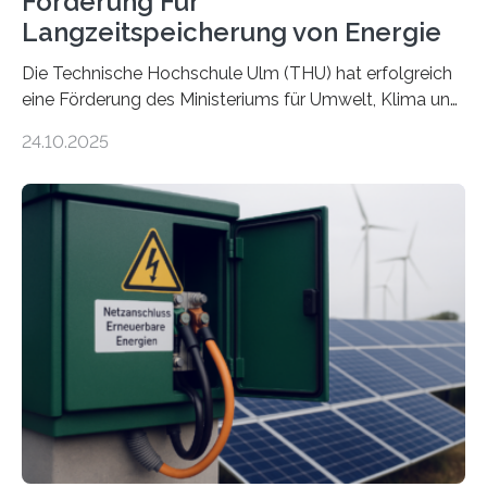
Förderung Für
Langzeitspeicherung von Energie
Die Technische Hochschule Ulm (THU) hat erfolgreich
eine Förderung des Ministeriums für Umwelt, Klima und
Energiewirtschaft Baden-Württemberg für das
24.10.2025
Forschungsprojekt „LAGER – Langzeitspeicherung in
energieflexiblen, sektorintegrierten Liegenschaften und
Quartieren“ eingeworben. Ziel des Projekts ist die
Entwicklung, Erprobung und Demonstration von
Konzepten zur langfristigen Energiespeicherung in
sektorübergreifend vernetzten Energiesystemen. Das
Projekt startete am 15. Oktober 2025, hat eine Laufzeit
von drei Jahren und ein Gesamtvolumen von rund 2,9
Millionen Euro, wovon 2,6 Millionen Euro durch das
Ministerium für Umwelt, Klima und…