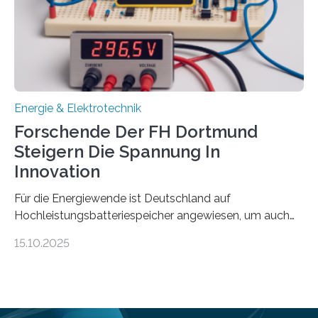
Bayerischen Wissenschaftsministeriums. Im
Mittelpunkt steht der direkte Wissenstransfer: Neue
wissenschaftliche Erkenntnisse sollen rasch in die
Praxis…
Energie & Elektrotechnik
Forschende Der FH Dortmund
Steigern Die Spannung In
Innovation
Für die Energiewende ist Deutschland auf
Hochleistungsbatteriespeicher angewiesen, um auch
bei Windstille und Dunkelheit Strom bereitzustellen.
15.10.2025
Doch mit der immensen Zahl einzelner Batteriezellen,
die in diesen Anlagen verkabelt werden, steigen die
Energieverluste. Am Fachbereich Elektrotechnik der
Fachhochschule Dortmund wollen Forschende im
Projekt KV-BATT diese Verluste reduzieren und