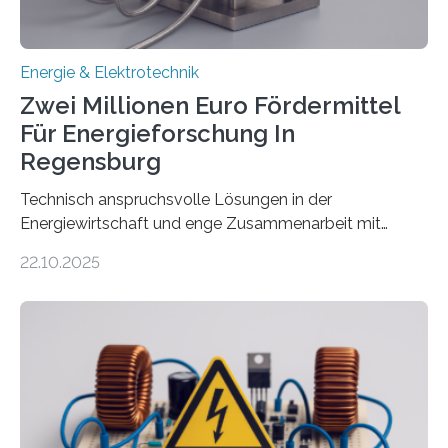
Energie & Elektrotechnik
Zwei Millionen Euro Fördermittel
Für Energieforschung In
Regensburg
Technisch anspruchsvolle Lösungen in der
Energiewirtschaft und enge Zusammenarbeit mit
Unternehmen in der Region: Das zeichnet die beiden
22.10.2025
neuen EU-geförderten Transfer-Projekte zu
Wasserstoff und Energienetzen der OTH Regensburg
aus. Zwei Forschungsprojekte im Bereich nachhaltiger
Energietechnologien werden vom Europäischen
Sozialfonds Plus (ESF+) gefördert – mit einer
Gesamtsumme von mehr als zwei Millionen Euro.
Damit zählt die Hochschule zu den großen
Gewinnerinnen der aktuellen Förderrunde des