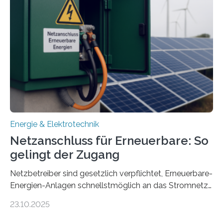
Konzepten zur langfristigen Energiespeicherung in
sektorübergreifend vernetzten Energiesystemen. Das
Projekt startete am 15. Oktober 2025, hat eine Laufzeit
von drei Jahren und ein Gesamtvolumen von rund 2,9
Millionen Euro, wovon 2,6 Millionen Euro durch das
Ministerium für Umwelt, Klima und…
Energie & Elektrotechnik
Netzanschluss für Erneuerbare: So
gelingt der Zugang
Netzbetreiber sind gesetzlich verpflichtet, Erneuerbare-
Energien-Anlagen schnellstmöglich an das Stromnetz
anzuschließen und die Stromeinspeisung zu
23.10.2025
ermöglichen. Doch der dafür nötige Netzausbau hinkt
in Deutschland hinterher und es kommt nicht selten zu