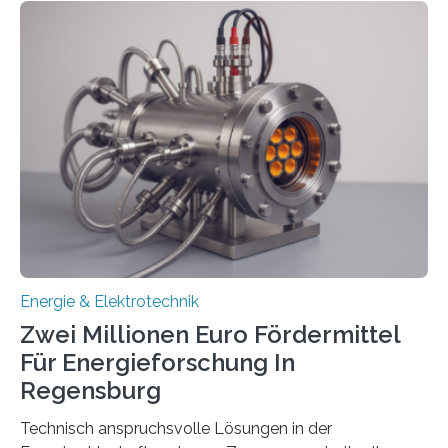
einem „Anschlussstau“. Die Stiftung
Umweltenergierecht hat den Rechtsrahmen in einem
neuen Bericht für die Praxis eingeordnet – inklusive der
Rolle von flexiblen Netzanschlussvereinbarungen. Der
Netzanschluss von Erneuerbare-Energien-Anlagen
(EE-Anlagen) ist entscheidend für die Energiewende.
Denn ohne Anschluss an das Netz kann kein Strom
eingespeist werden. Nach dem Erneuerbare-Energien-
Gesetz (EEG) sind Netzbetreiber…
Energie & Elektrotechnik
Zwei Millionen Euro Fördermittel
Für Energieforschung In
Regensburg
Technisch anspruchsvolle Lösungen in der