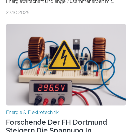
Energiewirtschaft und enge Zusammenarbeit mit
Unternehmen in der Region: Das zeichnet die beiden
22.10.2025
neuen EU-geförderten Transfer-Projekte zu
Wasserstoff und Energienetzen der OTH Regensburg
aus. Zwei Forschungsprojekte im Bereich nachhaltiger
Energietechnologien werden vom Europäischen
Sozialfonds Plus (ESF+) gefördert – mit einer
Gesamtsumme von mehr als zwei Millionen Euro.
Damit zählt die Hochschule zu den großen
Gewinnerinnen der aktuellen Förderrunde des
Bayerischen Wissenschaftsministeriums. Im
Mittelpunkt steht der direkte Wissenstransfer: Neue
wissenschaftliche Erkenntnisse sollen rasch in die
Praxis…
Energie & Elektrotechnik
Forschende Der FH Dortmund
Steigern Die Spannung In