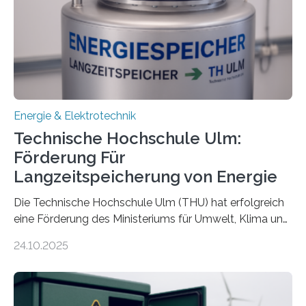
Energie & Elektrotechnik
Technische Hochschule Ulm:
Förderung Für
Langzeitspeicherung von Energie
Die Technische Hochschule Ulm (THU) hat erfolgreich
eine Förderung des Ministeriums für Umwelt, Klima und
Energiewirtschaft Baden-Württemberg für das
24.10.2025
Forschungsprojekt „LAGER – Langzeitspeicherung in
energieflexiblen, sektorintegrierten Liegenschaften und
Quartieren“ eingeworben. Ziel des Projekts ist die
Entwicklung, Erprobung und Demonstration von