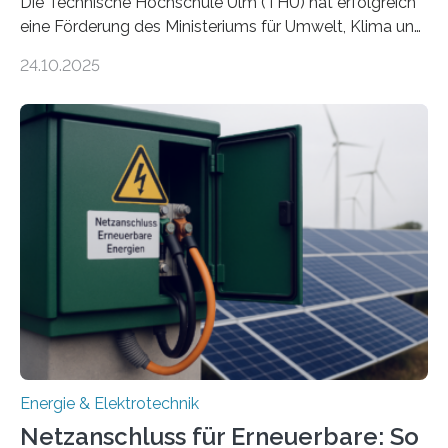
Die Technische Hochschule Ulm (THU) hat erfolgreich
eine Förderung des Ministeriums für Umwelt, Klima und
Energiewirtschaft Baden-Württemberg für das
24.10.2025
Forschungsprojekt „LAGER – Langzeitspeicherung in
energieflexiblen, sektorintegrierten Liegenschaften und
Quartieren“ eingeworben. Ziel des Projekts ist die
Entwicklung, Erprobung und Demonstration von
Konzepten zur langfristigen Energiespeicherung in
sektorübergreifend vernetzten Energiesystemen. Das
Projekt startete am 15. Oktober 2025, hat eine Laufzeit
von drei Jahren und ein Gesamtvolumen von rund 2,9
Millionen Euro, wovon 2,6 Millionen Euro durch das
Ministerium für Umwelt, Klima und…
Energie & Elektrotechnik
Netzanschluss für Erneuerbare: So