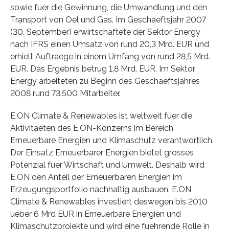
sowie fuer die Gewinnung, die Umwandlung und den
Transport von Oel und Gas. Im Geschaeftsjahr 2007
(30. September) erwirtschaftete der Sektor Energy
nach IFRS einen Umsatz von rund 20,3 Mrd. EUR und
erhielt Auftraege in einem Umfang von rund 28,5 Mrd.
EUR. Das Ergebnis betrug 1,8 Mrd. EUR. Im Sektor
Energy arbeiteten zu Beginn des Geschaeftsjahres
2008 rund 73.500 Mitarbeiter.
E.ON Climate & Renewables ist weltweit fuer die
Aktivitaeten des E.ON-Konzerns im Bereich
Erneuerbare Energien und Klimaschutz verantwortlich.
Der Einsatz Erneuerbarer Energien bietet grosses
Potenzial fuer Wirtschaft und Umwelt. Deshalb wird
E.ON den Anteil der Erneuerbaren Energien im
Erzeugungsportfolio nachhaltig ausbauen. E.ON
Climate & Renewables investiert deswegen bis 2010
ueber 6 Mrd EUR in Erneuerbare Energien und
Klimaschutzprojekte und wird eine fuehrende Rolle in