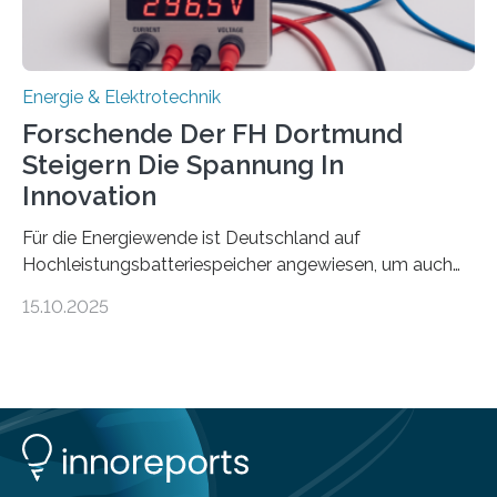
Praxis…
Energie & Elektrotechnik
Forschende Der FH Dortmund
Steigern Die Spannung In
Innovation
Für die Energiewende ist Deutschland auf
Hochleistungsbatteriespeicher angewiesen, um auch
bei Windstille und Dunkelheit Strom bereitzustellen.
15.10.2025
Doch mit der immensen Zahl einzelner Batteriezellen,
die in diesen Anlagen verkabelt werden, steigen die
Energieverluste. Am Fachbereich Elektrotechnik der
Fachhochschule Dortmund wollen Forschende im
Projekt KV-BATT diese Verluste reduzieren und
erhöhen dazu die Spannung um das Zehn- bis
Zwanzigfache. Ein kleiner Exkurs zurück in die Schulzeit: