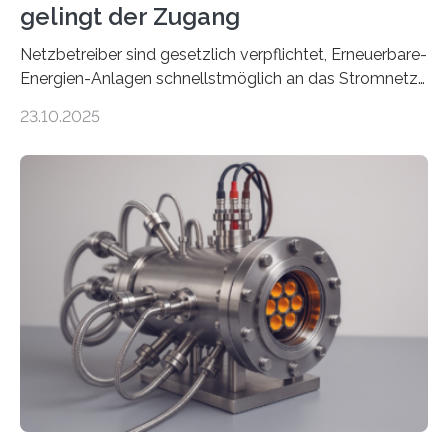
gelingt der Zugang
Netzbetreiber sind gesetzlich verpflichtet, Erneuerbare-
Energien-Anlagen schnellstmöglich an das Stromnetz
anzuschließen und die Stromeinspeisung zu
23.10.2025
ermöglichen. Doch der dafür nötige Netzausbau hinkt
in Deutschland hinterher und es kommt nicht selten zu
einem „Anschlussstau“. Die Stiftung
Umweltenergierecht hat den Rechtsrahmen in einem
neuen Bericht für die Praxis eingeordnet – inklusive der
Rolle von flexiblen Netzanschlussvereinbarungen. Der
Netzanschluss von Erneuerbare-Energien-Anlagen
(EE-Anlagen) ist entscheidend für die Energiewende.
Denn ohne Anschluss an das Netz kann kein Strom
eingespeist werden. Nach dem Erneuerbare-Energien-
Gesetz (EEG) sind Netzbetreiber…