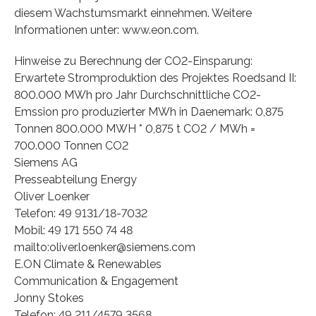
diesem Wachstumsmarkt einnehmen. Weitere
Informationen unter: www.eon.com.
Hinweise zu Berechnung der CO2-Einsparung:
Erwartete Stromproduktion des Projektes Roedsand II:
800.000 MWh pro Jahr Durchschnittliche CO2-
Emssion pro produzierter MWh in Daenemark: 0,875
Tonnen 800.000 MWH * 0,875 t CO2 / MWh =
700.000 Tonnen CO2
Siemens AG
Presseabteilung Energy
Oliver Loenker
Telefon: 49 9131/18-7032
Mobil: 49 171 550 74 48
mailto:oliver.loenker@siemens.com
E.ON Climate & Renewables
Communication & Engagement
Jonny Stokes
Telefon: 49 211/4579 3568