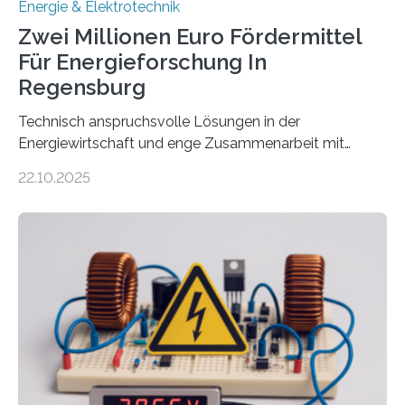
Energie & Elektrotechnik
Zwei Millionen Euro Fördermittel
Für Energieforschung In
Regensburg
Technisch anspruchsvolle Lösungen in der
Energiewirtschaft und enge Zusammenarbeit mit
Unternehmen in der Region: Das zeichnet die beiden
22.10.2025
neuen EU-geförderten Transfer-Projekte zu
Wasserstoff und Energienetzen der OTH Regensburg
aus. Zwei Forschungsprojekte im Bereich nachhaltiger
Energietechnologien werden vom Europäischen
Sozialfonds Plus (ESF+) gefördert – mit einer
Gesamtsumme von mehr als zwei Millionen Euro.
Damit zählt die Hochschule zu den großen
Gewinnerinnen der aktuellen Förderrunde des
Bayerischen Wissenschaftsministeriums. Im
Mittelpunkt steht der direkte Wissenstransfer: Neue
wissenschaftliche Erkenntnisse sollen rasch in die