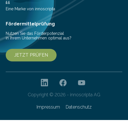
Die elektrische Leistung beschreibt, wie viel Energie in
einer bestimmten Zeitspanne benötigt wird. Sie steht
Eine Marke von innoscripta
als Watt-Angabe…
Fördermittelprüfung
Nutzen Sie das Förderpotenzial
in Ihrem Unternehmen optimal aus?
JETZT PRÜFEN
Copyright © 2026 - innoscripta AG
Impressum
Datenschutz