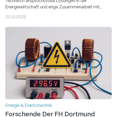
Technisch anspruchsvolle Lösungen in der
Energiewirtschaft und enge Zusammenarbeit mit
Unternehmen in der Region: Das zeichnet die beiden
22.10.2025
neuen EU-geförderten Transfer-Projekte zu
Wasserstoff und Energienetzen der OTH Regensburg
aus. Zwei Forschungsprojekte im Bereich nachhaltiger
Energietechnologien werden vom Europäischen
Sozialfonds Plus (ESF+) gefördert – mit einer
Gesamtsumme von mehr als zwei Millionen Euro.
Damit zählt die Hochschule zu den großen
Gewinnerinnen der aktuellen Förderrunde des
Bayerischen Wissenschaftsministeriums. Im
Mittelpunkt steht der direkte Wissenstransfer: Neue
wissenschaftliche Erkenntnisse sollen rasch in die
Praxis…
Energie & Elektrotechnik
Forschende Der FH Dortmund