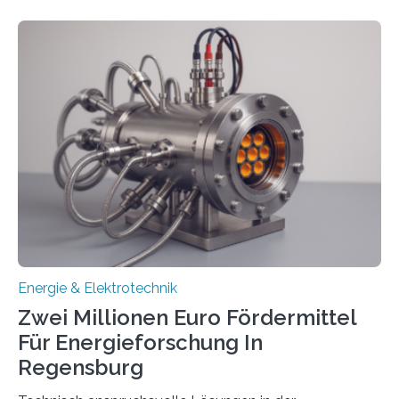
in Deutschland hinterher und es kommt nicht selten zu
einem „Anschlussstau“. Die Stiftung
Umweltenergierecht hat den Rechtsrahmen in einem
neuen Bericht für die Praxis eingeordnet – inklusive der
Rolle von flexiblen Netzanschlussvereinbarungen. Der
Netzanschluss von Erneuerbare-Energien-Anlagen
(EE-Anlagen) ist entscheidend für die Energiewende.
Denn ohne Anschluss an das Netz kann kein Strom
eingespeist werden. Nach dem Erneuerbare-Energien-
Gesetz (EEG) sind Netzbetreiber…
Energie & Elektrotechnik
Zwei Millionen Euro Fördermittel
Für Energieforschung In
Regensburg