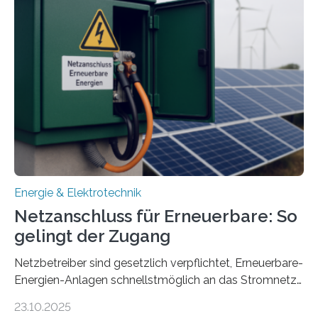
Entwicklung, Erprobung und Demonstration von
Konzepten zur langfristigen Energiespeicherung in
sektorübergreifend vernetzten Energiesystemen. Das
Projekt startete am 15. Oktober 2025, hat eine Laufzeit
von drei Jahren und ein Gesamtvolumen von rund 2,9
Millionen Euro, wovon 2,6 Millionen Euro durch das
Ministerium für Umwelt, Klima und…
Energie & Elektrotechnik
Netzanschluss für Erneuerbare: So
gelingt der Zugang
Netzbetreiber sind gesetzlich verpflichtet, Erneuerbare-
Energien-Anlagen schnellstmöglich an das Stromnetz
anzuschließen und die Stromeinspeisung zu
23.10.2025
ermöglichen. Doch der dafür nötige Netzausbau hinkt