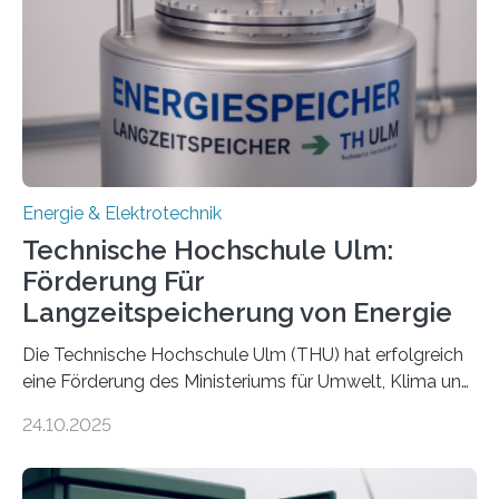
Energie & Elektrotechnik
Technische Hochschule Ulm:
Förderung Für
Langzeitspeicherung von Energie
Die Technische Hochschule Ulm (THU) hat erfolgreich
eine Förderung des Ministeriums für Umwelt, Klima und
Energiewirtschaft Baden-Württemberg für das
24.10.2025
Forschungsprojekt „LAGER – Langzeitspeicherung in
energieflexiblen, sektorintegrierten Liegenschaften und
Quartieren“ eingeworben. Ziel des Projekts ist die