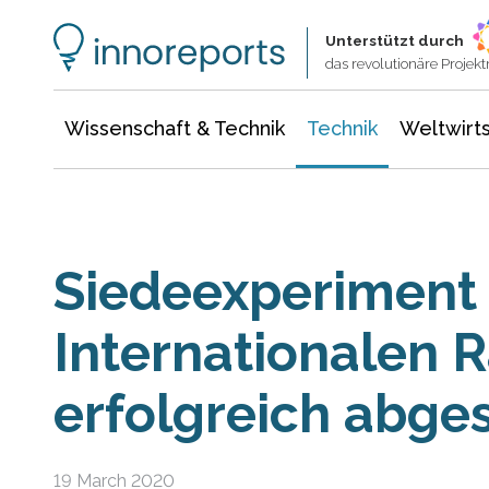
Wissenschaft & Technik
Informationstechnologie
Energie & Elektrotechnik
Unterstützt durch
das revolutionäre Proje
Wissenschaft & Technik
Technik
Weltwirts
Siedeexperiment 
Internationalen 
erfolgreich abge
19 March 2020