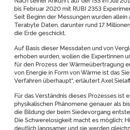
Nach seiner Ankunft auf der ISS im Juli 
bis Februar 2020 mit RUBI 2353 Experiment
Seit Beginn der Messungen wurden allein 
Terabyte Daten, darunter rund 17 Millionen
die Erde geschickt.
Auf Basis dieser Messdaten und von Vergle
erhoben wurden, wollen die Expertinnen u
für den Prozess der Wärmeübertragung en
von Energie in Form von Wärme ist das Sie
Verfahren überhaupt“, erläutert Axel Siela
Für das Verständnis dieses Prozesses ist e
physikalischen Phänomene genauer als bisl
die Bildung der beim Siedevorgang entst
Die Schwerelosigkeit macht es möglich: Hi
deutlich langsamer und sie werden gleichze