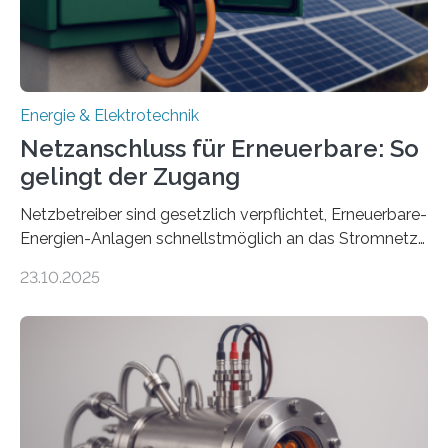
Ministerium für Umwelt, Klima und…
Energie & Elektrotechnik
Netzanschluss für Erneuerbare: So
gelingt der Zugang
Netzbetreiber sind gesetzlich verpflichtet, Erneuerbare-
Energien-Anlagen schnellstmöglich an das Stromnetz
anzuschließen und die Stromeinspeisung zu
23.10.2025
ermöglichen. Doch der dafür nötige Netzausbau hinkt
in Deutschland hinterher und es kommt nicht selten zu
einem „Anschlussstau“. Die Stiftung
Umweltenergierecht hat den Rechtsrahmen in einem
neuen Bericht für die Praxis eingeordnet – inklusive der
Rolle von flexiblen Netzanschlussvereinbarungen. Der
Netzanschluss von Erneuerbare-Energien-Anlagen