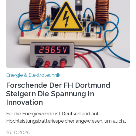
Sozialfonds Plus (ESF+) gefördert – mit einer
Gesamtsumme von mehr als zwei Millionen Euro.
Damit zählt die Hochschule zu den großen
Gewinnerinnen der aktuellen Förderrunde des
Bayerischen Wissenschaftsministeriums. Im
Mittelpunkt steht der direkte Wissenstransfer: Neue
wissenschaftliche Erkenntnisse sollen rasch in die
Praxis…
Energie & Elektrotechnik
Forschende Der FH Dortmund
Steigern Die Spannung In
Innovation
Für die Energiewende ist Deutschland auf
Hochleistungsbatteriespeicher angewiesen, um auch
bei Windstille und Dunkelheit Strom bereitzustellen.
15.10.2025
Doch mit der immensen Zahl einzelner Batteriezellen,