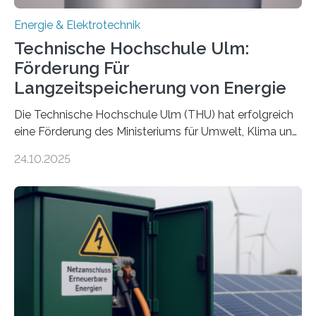
Energie & Elektrotechnik
Technische Hochschule Ulm:
Förderung Für
Langzeitspeicherung von Energie
Die Technische Hochschule Ulm (THU) hat erfolgreich
eine Förderung des Ministeriums für Umwelt, Klima und
Energiewirtschaft Baden-Württemberg für das
24.10.2025
Forschungsprojekt „LAGER – Langzeitspeicherung in
energieflexiblen, sektorintegrierten Liegenschaften und
Quartieren“ eingeworben. Ziel des Projekts ist die
Entwicklung, Erprobung und Demonstration von
Konzepten zur langfristigen Energiespeicherung in
sektorübergreifend vernetzten Energiesystemen. Das
Projekt startete am 15. Oktober 2025, hat eine Laufzeit
von drei Jahren und ein Gesamtvolumen von rund 2,9
Millionen Euro, wovon 2,6 Millionen Euro durch das