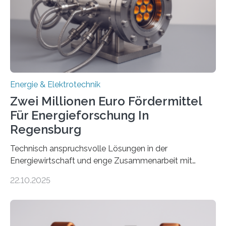
(EE-Anlagen) ist entscheidend für die Energiewende.
Denn ohne Anschluss an das Netz kann kein Strom
eingespeist werden. Nach dem Erneuerbare-Energien-
Gesetz (EEG) sind Netzbetreiber…
Energie & Elektrotechnik
Zwei Millionen Euro Fördermittel
Für Energieforschung In
Regensburg
Technisch anspruchsvolle Lösungen in der
Energiewirtschaft und enge Zusammenarbeit mit
Unternehmen in der Region: Das zeichnet die beiden
22.10.2025
neuen EU-geförderten Transfer-Projekte zu
Wasserstoff und Energienetzen der OTH Regensburg
aus. Zwei Forschungsprojekte im Bereich nachhaltiger
Energietechnologien werden vom Europäischen