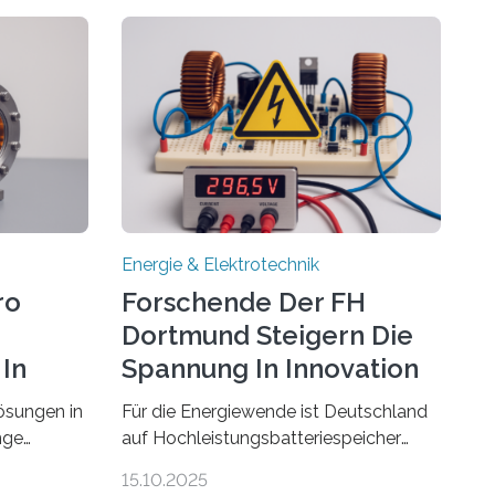
Energie & Elektrotechnik
ro
Forschende Der FH
Dortmund Steigern Die
In
Spannung In Innovation
ösungen in
Für die Energiewende ist Deutschland
nge
auf Hochleistungsbatteriespeicher
ehmen in
angewiesen, um auch bei Windstille
15.10.2025
e beiden
und Dunkelheit Strom bereitzustellen.