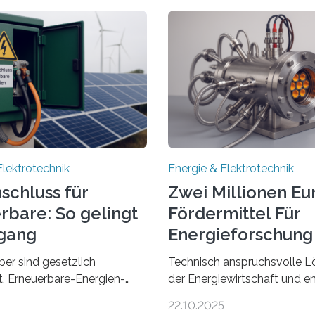
Elektrotechnik
Energie & Elektrotechnik
schluss für
Zwei Millionen Eu
rbare: So gelingt
Fördermittel Für
gang
Energieforschung 
Regensburg
ber sind gesetzlich
Technisch anspruchsvolle L
et, Erneuerbare-Energien-
der Energiewirtschaft und e
hnellstmöglich an das
Zusammenarbeit mit Untern
22.10.2025
anzuschließen und die
der Region: Das zeichnet di