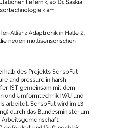
ationen liefern«, so Dr. Saskia
ensortechnologie« am
-Allianz Adaptronik in Halle 2,
 die neuen multisensorischen
erhalb des Projekts SensoFut
re and pressure in harsh
hofer IST gemeinsam mit dem
nen und Umformtechnik IWU und
s arbeitet. SensoFut wird im 13.
ing) durch das Bundesministerium
r Arbeitsgemeinschaft
) gefördert und läuft noch bis