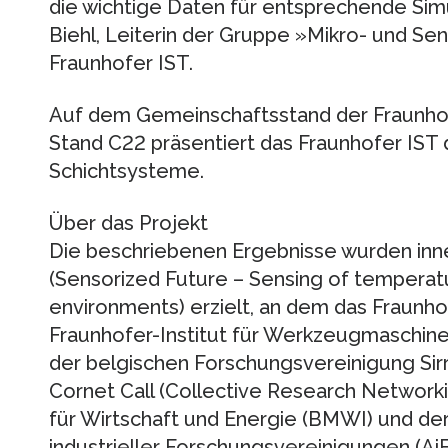
die wichtige Daten für entsprechende Simul
Biehl, Leiterin der Gruppe »Mikro- und S
Fraunhofer IST.
Auf dem Gemeinschaftsstand der Fraunhofer
Stand C22 präsentiert das Fraunhofer IST
Schichtsysteme.
Über das Projekt
Die beschriebenen Ergebnisse wurden inn
(Sensorized Future – Sensing of temperatu
environments) erzielt, an dem das Fraun
Fraunhofer-Institut für Werkzeugmaschi
der belgischen Forschungsvereinigung Sirri
Cornet Call (Collective Research Network
für Wirtschaft und Energie (BMWI) und de
industrieller Forschungsvereinigungen (AiF