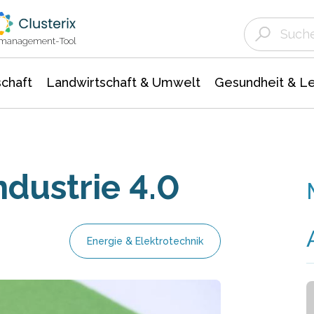
Landwirtschaft & Umwelt
Gesundheit &
Agrar- Forstwissenschaften
Unternehmensmeldungen
Biowissenschafte
Ökologie Umwelt- Naturschutz
ktmanagement-Tool
chaft
Landwirtschaft & Umwelt
Gesundheit & L
ndustrie 4.0
Energie & Elektrotechnik