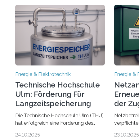
Energie & Elektrotechnik
Energie & 
Technische Hochschule
Netzan
Ulm: Förderung Für
Erneue
Langzeitspeicherung
der Zu
von Energie
Die Technische Hochschule Ulm (THU)
Netzbetrei
hat erfolgreich eine Förderung des
verpflicht
Ministeriums für Umwelt, Klima und
Anlagen sc
24.10.2025
23.10.2025
Energiewirtschaft Baden-Württemberg
Stromnetz 