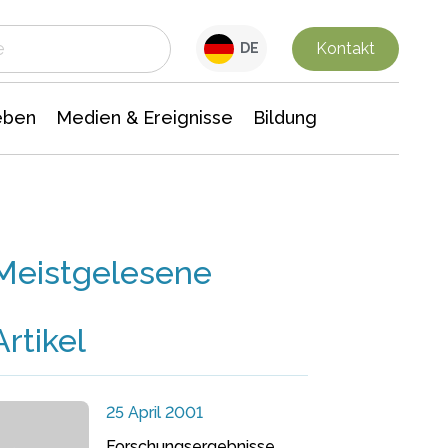
 Leben
Medien & Ereignisse
Interdisziplinäre Forschung
Veranstaltungsnachrichten
n Chemie
Gesellschaftswissenschaften
Kontakt
DE
eben
Medien & Ereignisse
Bildung
Meistgelesene
Artikel
25 April 2001
Forschungsergebnisse