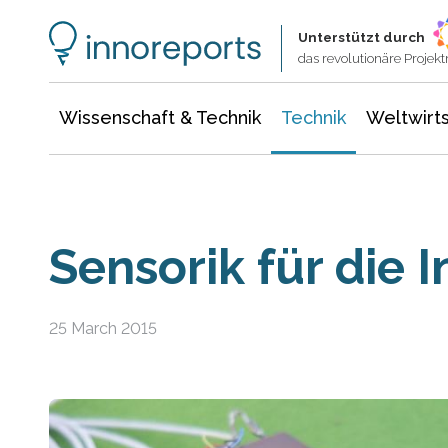
Wissenschaft & Technik
Informationstechnologie
Energie & Elektrotechnik
Unterstützt durch
das revolutionäre Proje
Wissenschaft & Technik
Technik
Weltwirts
Sensorik für die I
25 March 2015