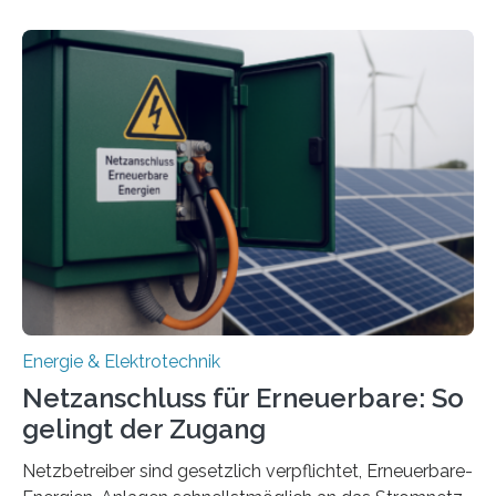
energieflexiblen, sektorintegrierten Liegenschaften und
Quartieren“ eingeworben. Ziel des Projekts ist die
Entwicklung, Erprobung und Demonstration von
Konzepten zur langfristigen Energiespeicherung in
sektorübergreifend vernetzten Energiesystemen. Das
Projekt startete am 15. Oktober 2025, hat eine Laufzeit
von drei Jahren und ein Gesamtvolumen von rund 2,9
Millionen Euro, wovon 2,6 Millionen Euro durch das
Ministerium für Umwelt, Klima und…
Energie & Elektrotechnik
Netzanschluss für Erneuerbare: So
gelingt der Zugang
Netzbetreiber sind gesetzlich verpflichtet, Erneuerbare-