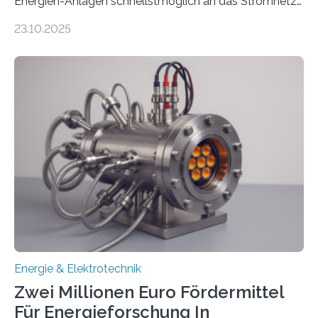
Energien-Anlagen schnellstmöglich an das Stromnetz
anzuschließen und die Stromeinspeisung zu
23.10.2025
ermöglichen. Doch der dafür nötige Netzausbau hinkt
in Deutschland hinterher und es kommt nicht selten zu
einem „Anschlussstau“. Die Stiftung
Umweltenergierecht hat den Rechtsrahmen in einem
neuen Bericht für die Praxis eingeordnet – inklusive der
Rolle von flexiblen Netzanschlussvereinbarungen. Der
Netzanschluss von Erneuerbare-Energien-Anlagen
(EE-Anlagen) ist entscheidend für die Energiewende.
Denn ohne Anschluss an das Netz kann kein Strom
eingespeist werden. Nach dem Erneuerbare-Energien-
Gesetz (EEG) sind Netzbetreiber…
Energie & Elektrotechnik
Zwei Millionen Euro Fördermittel
Für Energieforschung In