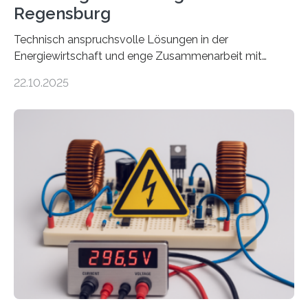
Regensburg
Technisch anspruchsvolle Lösungen in der
Energiewirtschaft und enge Zusammenarbeit mit
Unternehmen in der Region: Das zeichnet die beiden
22.10.2025
neuen EU-geförderten Transfer-Projekte zu
Wasserstoff und Energienetzen der OTH Regensburg
aus. Zwei Forschungsprojekte im Bereich nachhaltiger
Energietechnologien werden vom Europäischen
Sozialfonds Plus (ESF+) gefördert – mit einer
Gesamtsumme von mehr als zwei Millionen Euro.
Damit zählt die Hochschule zu den großen
Gewinnerinnen der aktuellen Förderrunde des
Bayerischen Wissenschaftsministeriums. Im
Mittelpunkt steht der direkte Wissenstransfer: Neue
wissenschaftliche Erkenntnisse sollen rasch in die
Praxis…