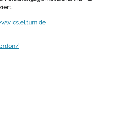
iert.
www.ics.ei.tum.de
ordon/