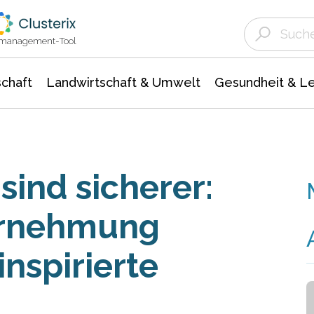
Landwirtschaft & Umwelt
Gesundheit &
Agrar- Forstwissenschaften
Unternehmensmeldungen
Biowissenschafte
Ökologie Umwelt- Naturschutz
ktmanagement-Tool
chaft
Landwirtschaft & Umwelt
Gesundheit & L
sind sicherer:
hrnehmung
inspirierte