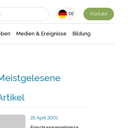
 Leben
Medien & Ereignisse
Interdisziplinäre Forschung
Veranstaltungsnachrichten
n Chemie
Gesellschaftswissenschaften
Kontakt
DE
eben
Medien & Ereignisse
Bildung
Meistgelesene
Artikel
25 April 2001
Forschungsergebnisse