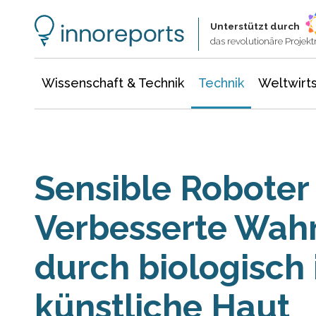
Wissenschaft & Technik
Informationstechnologie
Energie & Elektrotechnik
Unterstützt durch
das revolutionäre Proje
Wissenschaft & Technik
Technik
Weltwirts
Sensible Roboter 
Verbesserte Wa
durch biologisch 
künstliche Haut