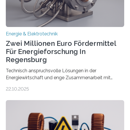
eingespeist werden. Nach dem Erneuerbare-Energien-
Gesetz (EEG) sind Netzbetreiber…
Energie & Elektrotechnik
Zwei Millionen Euro Fördermittel
Für Energieforschung In
Regensburg
Technisch anspruchsvolle Lösungen in der
Energiewirtschaft und enge Zusammenarbeit mit
Unternehmen in der Region: Das zeichnet die beiden
22.10.2025
neuen EU-geförderten Transfer-Projekte zu
Wasserstoff und Energienetzen der OTH Regensburg
aus. Zwei Forschungsprojekte im Bereich nachhaltiger
Energietechnologien werden vom Europäischen
Sozialfonds Plus (ESF+) gefördert – mit einer
Gesamtsumme von mehr als zwei Millionen Euro.