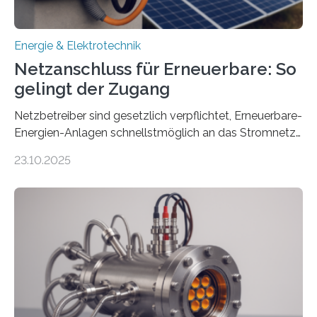
Energie & Elektrotechnik
Netzanschluss für Erneuerbare: So
gelingt der Zugang
Netzbetreiber sind gesetzlich verpflichtet, Erneuerbare-
Energien-Anlagen schnellstmöglich an das Stromnetz
anzuschließen und die Stromeinspeisung zu
23.10.2025
ermöglichen. Doch der dafür nötige Netzausbau hinkt
in Deutschland hinterher und es kommt nicht selten zu
einem „Anschlussstau“. Die Stiftung
Umweltenergierecht hat den Rechtsrahmen in einem
neuen Bericht für die Praxis eingeordnet – inklusive der
Rolle von flexiblen Netzanschlussvereinbarungen. Der
Netzanschluss von Erneuerbare-Energien-Anlagen
(EE-Anlagen) ist entscheidend für die Energiewende.
Denn ohne Anschluss an das Netz kann kein Strom