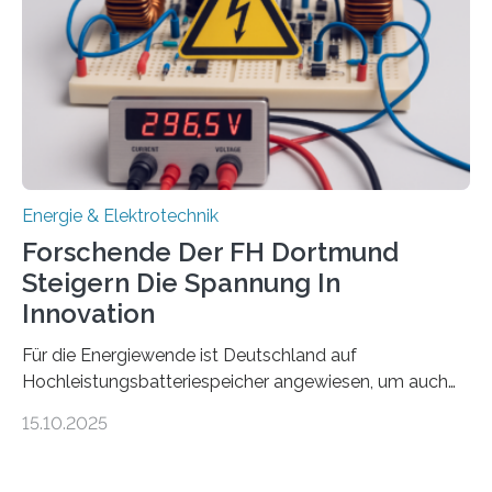
Damit zählt die Hochschule zu den großen
Gewinnerinnen der aktuellen Förderrunde des
Bayerischen Wissenschaftsministeriums. Im
Mittelpunkt steht der direkte Wissenstransfer: Neue
wissenschaftliche Erkenntnisse sollen rasch in die
Praxis…
Energie & Elektrotechnik
Forschende Der FH Dortmund
Steigern Die Spannung In
Innovation
Für die Energiewende ist Deutschland auf
Hochleistungsbatteriespeicher angewiesen, um auch
bei Windstille und Dunkelheit Strom bereitzustellen.
15.10.2025
Doch mit der immensen Zahl einzelner Batteriezellen,
die in diesen Anlagen verkabelt werden, steigen die
Energieverluste. Am Fachbereich Elektrotechnik der