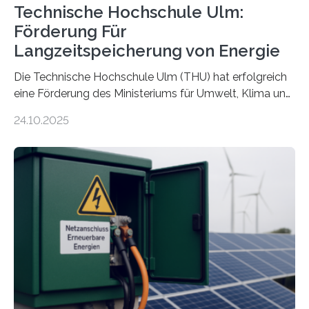
Technische Hochschule Ulm:
Förderung Für
Langzeitspeicherung von Energie
Die Technische Hochschule Ulm (THU) hat erfolgreich
eine Förderung des Ministeriums für Umwelt, Klima und
Energiewirtschaft Baden-Württemberg für das
24.10.2025
Forschungsprojekt „LAGER – Langzeitspeicherung in
energieflexiblen, sektorintegrierten Liegenschaften und
Quartieren“ eingeworben. Ziel des Projekts ist die
Entwicklung, Erprobung und Demonstration von
Konzepten zur langfristigen Energiespeicherung in
sektorübergreifend vernetzten Energiesystemen. Das
Projekt startete am 15. Oktober 2025, hat eine Laufzeit
von drei Jahren und ein Gesamtvolumen von rund 2,9
Millionen Euro, wovon 2,6 Millionen Euro durch das
Ministerium für Umwelt, Klima und…