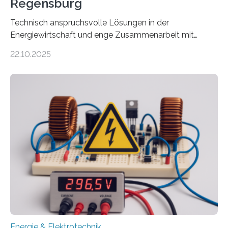
Regensburg
Technisch anspruchsvolle Lösungen in der
Energiewirtschaft und enge Zusammenarbeit mit
Unternehmen in der Region: Das zeichnet die beiden
22.10.2025
neuen EU-geförderten Transfer-Projekte zu
Wasserstoff und Energienetzen der OTH Regensburg
aus. Zwei Forschungsprojekte im Bereich nachhaltiger
Energietechnologien werden vom Europäischen
Sozialfonds Plus (ESF+) gefördert – mit einer
Gesamtsumme von mehr als zwei Millionen Euro.
Damit zählt die Hochschule zu den großen
Gewinnerinnen der aktuellen Förderrunde des
Bayerischen Wissenschaftsministeriums. Im
Mittelpunkt steht der direkte Wissenstransfer: Neue
wissenschaftliche Erkenntnisse sollen rasch in die
Praxis…
Energie & Elektrotechnik