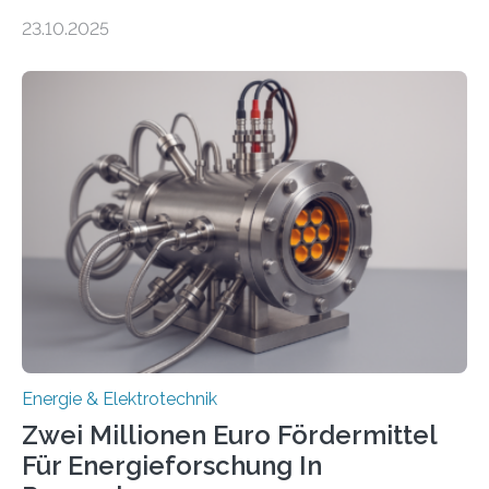
anzuschließen und die Stromeinspeisung zu
23.10.2025
ermöglichen. Doch der dafür nötige Netzausbau hinkt
in Deutschland hinterher und es kommt nicht selten zu
einem „Anschlussstau“. Die Stiftung
Umweltenergierecht hat den Rechtsrahmen in einem
neuen Bericht für die Praxis eingeordnet – inklusive der
Rolle von flexiblen Netzanschlussvereinbarungen. Der
Netzanschluss von Erneuerbare-Energien-Anlagen
(EE-Anlagen) ist entscheidend für die Energiewende.
Denn ohne Anschluss an das Netz kann kein Strom
eingespeist werden. Nach dem Erneuerbare-Energien-
Gesetz (EEG) sind Netzbetreiber…
Energie & Elektrotechnik
Zwei Millionen Euro Fördermittel
Für Energieforschung In