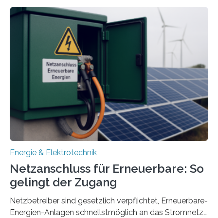
energieflexiblen, sektorintegrierten Liegenschaften und
Quartieren“ eingeworben. Ziel des Projekts ist die
Entwicklung, Erprobung und Demonstration von
Konzepten zur langfristigen Energiespeicherung in
sektorübergreifend vernetzten Energiesystemen. Das
Projekt startete am 15. Oktober 2025, hat eine Laufzeit
von drei Jahren und ein Gesamtvolumen von rund 2,9
Millionen Euro, wovon 2,6 Millionen Euro durch das
Ministerium für Umwelt, Klima und…
Energie & Elektrotechnik
Netzanschluss für Erneuerbare: So
gelingt der Zugang
Netzbetreiber sind gesetzlich verpflichtet, Erneuerbare-
Energien-Anlagen schnellstmöglich an das Stromnetz