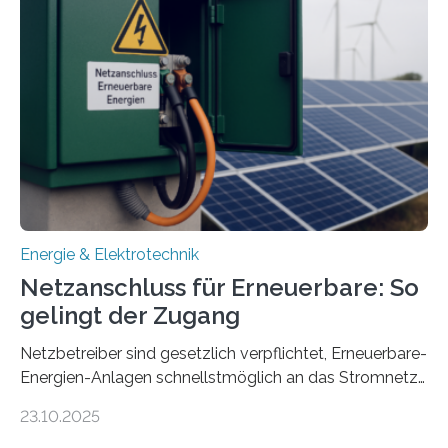
Konzepten zur langfristigen Energiespeicherung in
sektorübergreifend vernetzten Energiesystemen. Das
Projekt startete am 15. Oktober 2025, hat eine Laufzeit
von drei Jahren und ein Gesamtvolumen von rund 2,9
Millionen Euro, wovon 2,6 Millionen Euro durch das
Ministerium für Umwelt, Klima und…
Energie & Elektrotechnik
Netzanschluss für Erneuerbare: So
gelingt der Zugang
Netzbetreiber sind gesetzlich verpflichtet, Erneuerbare-
Energien-Anlagen schnellstmöglich an das Stromnetz
anzuschließen und die Stromeinspeisung zu
23.10.2025
ermöglichen. Doch der dafür nötige Netzausbau hinkt