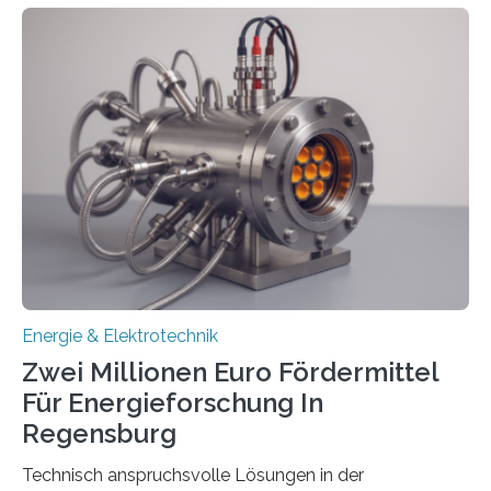
in Deutschland hinterher und es kommt nicht selten zu
einem „Anschlussstau“. Die Stiftung
Umweltenergierecht hat den Rechtsrahmen in einem
neuen Bericht für die Praxis eingeordnet – inklusive der
Rolle von flexiblen Netzanschlussvereinbarungen. Der
Netzanschluss von Erneuerbare-Energien-Anlagen
(EE-Anlagen) ist entscheidend für die Energiewende.
Denn ohne Anschluss an das Netz kann kein Strom
eingespeist werden. Nach dem Erneuerbare-Energien-
Gesetz (EEG) sind Netzbetreiber…
Energie & Elektrotechnik
Zwei Millionen Euro Fördermittel
Für Energieforschung In
Regensburg
Technisch anspruchsvolle Lösungen in der