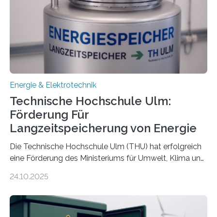
Energie & Elektrotechnik
Technische Hochschule Ulm:
Förderung Für
Langzeitspeicherung von Energie
Die Technische Hochschule Ulm (THU) hat erfolgreich
eine Förderung des Ministeriums für Umwelt, Klima und
Energiewirtschaft Baden-Württemberg für das
24.10.2025
Forschungsprojekt „LAGER – Langzeitspeicherung in
energieflexiblen, sektorintegrierten Liegenschaften und
Quartieren“ eingeworben. Ziel des Projekts ist die
Entwicklung, Erprobung und Demonstration von