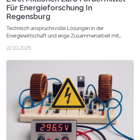
Für Energieforschung In
Regensburg
Technisch anspruchsvolle Lösungen in der
Energiewirtschaft und enge Zusammenarbeit mit
Unternehmen in der Region: Das zeichnet die beiden
22.10.2025
neuen EU-geförderten Transfer-Projekte zu
Wasserstoff und Energienetzen der OTH Regensburg
aus. Zwei Forschungsprojekte im Bereich nachhaltiger
Energietechnologien werden vom Europäischen
Sozialfonds Plus (ESF+) gefördert – mit einer
Gesamtsumme von mehr als zwei Millionen Euro.
Damit zählt die Hochschule zu den großen
Gewinnerinnen der aktuellen Förderrunde des
Bayerischen Wissenschaftsministeriums. Im
Mittelpunkt steht der direkte Wissenstransfer: Neue
wissenschaftliche Erkenntnisse sollen rasch in die
Praxis…