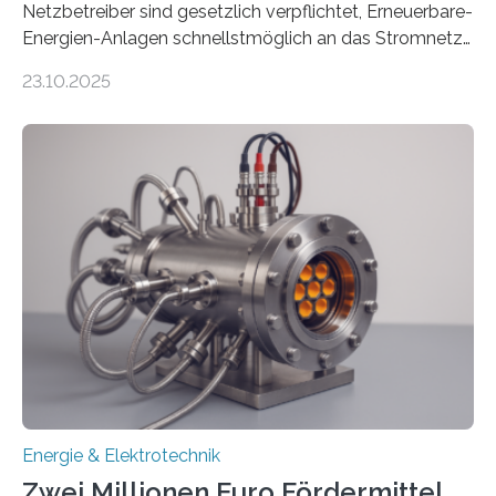
Netzbetreiber sind gesetzlich verpflichtet, Erneuerbare-
Energien-Anlagen schnellstmöglich an das Stromnetz
anzuschließen und die Stromeinspeisung zu
23.10.2025
ermöglichen. Doch der dafür nötige Netzausbau hinkt
in Deutschland hinterher und es kommt nicht selten zu
einem „Anschlussstau“. Die Stiftung
Umweltenergierecht hat den Rechtsrahmen in einem
neuen Bericht für die Praxis eingeordnet – inklusive der
Rolle von flexiblen Netzanschlussvereinbarungen. Der
Netzanschluss von Erneuerbare-Energien-Anlagen
(EE-Anlagen) ist entscheidend für die Energiewende.
Denn ohne Anschluss an das Netz kann kein Strom
eingespeist werden. Nach dem Erneuerbare-Energien-
Gesetz (EEG) sind Netzbetreiber…
Energie & Elektrotechnik
Zwei Millionen Euro Fördermittel