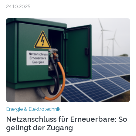
Energiewirtschaft Baden-Württemberg für das
24.10.2025
Forschungsprojekt „LAGER – Langzeitspeicherung in
energieflexiblen, sektorintegrierten Liegenschaften und
Quartieren“ eingeworben. Ziel des Projekts ist die
Entwicklung, Erprobung und Demonstration von
Konzepten zur langfristigen Energiespeicherung in
sektorübergreifend vernetzten Energiesystemen. Das
Projekt startete am 15. Oktober 2025, hat eine Laufzeit
von drei Jahren und ein Gesamtvolumen von rund 2,9
Millionen Euro, wovon 2,6 Millionen Euro durch das
Ministerium für Umwelt, Klima und…
Energie & Elektrotechnik
Netzanschluss für Erneuerbare: So
gelingt der Zugang