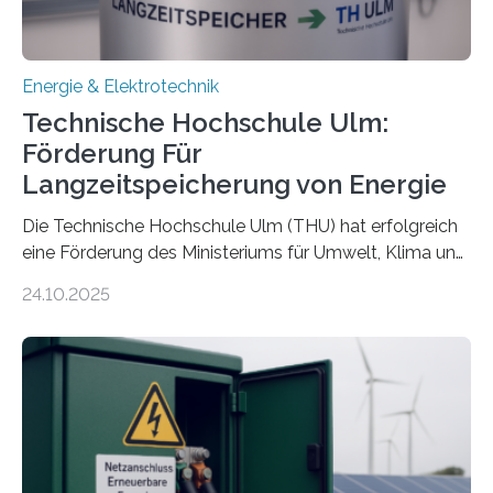
Energie & Elektrotechnik
Technische Hochschule Ulm:
Förderung Für
Langzeitspeicherung von Energie
Die Technische Hochschule Ulm (THU) hat erfolgreich
eine Förderung des Ministeriums für Umwelt, Klima und
Energiewirtschaft Baden-Württemberg für das
24.10.2025
Forschungsprojekt „LAGER – Langzeitspeicherung in
energieflexiblen, sektorintegrierten Liegenschaften und
Quartieren“ eingeworben. Ziel des Projekts ist die
Entwicklung, Erprobung und Demonstration von
Konzepten zur langfristigen Energiespeicherung in
sektorübergreifend vernetzten Energiesystemen. Das
Projekt startete am 15. Oktober 2025, hat eine Laufzeit
von drei Jahren und ein Gesamtvolumen von rund 2,9