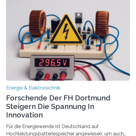
aus. Zwei Forschungsprojekte im Bereich nachhaltiger
Energietechnologien werden vom Europäischen
Sozialfonds Plus (ESF+) gefördert – mit einer
Gesamtsumme von mehr als zwei Millionen Euro.
Damit zählt die Hochschule zu den großen
Gewinnerinnen der aktuellen Förderrunde des
Bayerischen Wissenschaftsministeriums. Im
Mittelpunkt steht der direkte Wissenstransfer: Neue
wissenschaftliche Erkenntnisse sollen rasch in die
Praxis…
Energie & Elektrotechnik
Forschende Der FH Dortmund
Steigern Die Spannung In
Innovation
Für die Energiewende ist Deutschland auf
Hochleistungsbatteriespeicher angewiesen, um auch