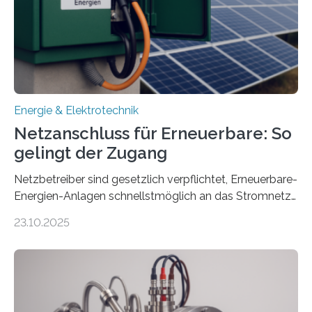
Millionen Euro, wovon 2,6 Millionen Euro durch das
Ministerium für Umwelt, Klima und…
Energie & Elektrotechnik
Netzanschluss für Erneuerbare: So
gelingt der Zugang
Netzbetreiber sind gesetzlich verpflichtet, Erneuerbare-
Energien-Anlagen schnellstmöglich an das Stromnetz
anzuschließen und die Stromeinspeisung zu
23.10.2025
ermöglichen. Doch der dafür nötige Netzausbau hinkt
in Deutschland hinterher und es kommt nicht selten zu
einem „Anschlussstau“. Die Stiftung
Umweltenergierecht hat den Rechtsrahmen in einem
neuen Bericht für die Praxis eingeordnet – inklusive der