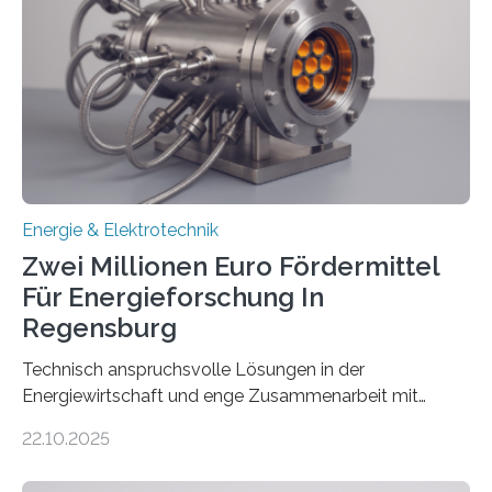
Rolle von flexiblen Netzanschlussvereinbarungen. Der
Netzanschluss von Erneuerbare-Energien-Anlagen
(EE-Anlagen) ist entscheidend für die Energiewende.
Denn ohne Anschluss an das Netz kann kein Strom
eingespeist werden. Nach dem Erneuerbare-Energien-
Gesetz (EEG) sind Netzbetreiber…
Energie & Elektrotechnik
Zwei Millionen Euro Fördermittel
Für Energieforschung In
Regensburg
Technisch anspruchsvolle Lösungen in der
Energiewirtschaft und enge Zusammenarbeit mit
Unternehmen in der Region: Das zeichnet die beiden
22.10.2025
neuen EU-geförderten Transfer-Projekte zu
Wasserstoff und Energienetzen der OTH Regensburg