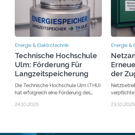
Energie & Elektrotechnik
Energie & 
Technische Hochschule
Netzan
Ulm: Förderung Für
Erneue
Langzeitspeicherung
der Zu
von Energie
Die Technische Hochschule Ulm (THU)
Netzbetrei
hat erfolgreich eine Förderung des
verpflicht
Ministeriums für Umwelt, Klima und
Anlagen sc
24.10.2025
23.10.2025
Energiewirtschaft Baden-Württemberg
Stromnetz 
für das Forschungsprojekt „LAGER –
Stromeinsp
Langzeitspeicherung in
Doch der d
energieflexiblen, sektorintegrierten
hinkt in D