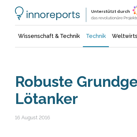
Wissenschaft & Technik
Informationstechnologie
Energie & Elektrotechnik
Unterstützt durch
das revolutionäre Proje
Wissenschaft & Technik
Technik
Weltwirts
Robuste Grundge
Lötanker
16 August 2016