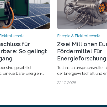
Elektrotechnik
Energie & Elektrotechnik
schluss für
Zwei Millionen Eu
rbare: So gelingt
Fördermittel Für
gang
Energieforschung 
Regensburg
ber sind gesetzlich
Technisch anspruchsvolle L
et, Erneuerbare-Energien-
der Energiewirtschaft und e
hnellstmöglich an das
Zusammenarbeit mit Untern
22.10.2025
anzuschließen und die
der Region: Das zeichnet di
eisung zu ermöglichen.
neuen EU-geförderten Trans
afür nötige Netzausbau
Projekte zu Wasserstoff und
eutschland hinterher und es
Energienetzen der OTH Re