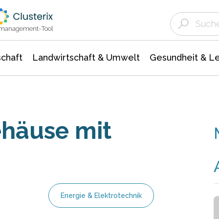
Landwirtschaft & Umwelt
Gesundheit &
Agrar- Forstwissenschaften
Unternehmensmeldungen
Biowissenschafte
Ökologie Umwelt- Naturschutz
ktmanagement-Tool
chaft
Landwirtschaft & Umwelt
Gesundheit & L
häuse mit
Energie & Elektrotechnik