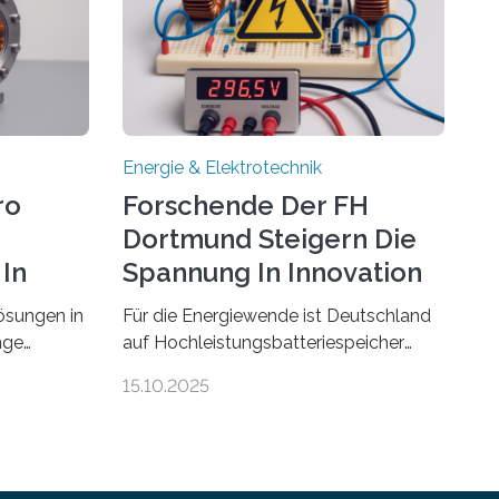
Energie & Elektrotechnik
ro
Forschende Der FH
Dortmund Steigern Die
In
Spannung In Innovation
ösungen in
Für die Energiewende ist Deutschland
nge
auf Hochleistungsbatteriespeicher
ehmen in
angewiesen, um auch bei Windstille
15.10.2025
e beiden
und Dunkelheit Strom bereitzustellen.
fer-
Doch mit der immensen Zahl einzelner
Batteriezellen, die in diesen Anlagen
gensburg
verkabelt werden, steigen die