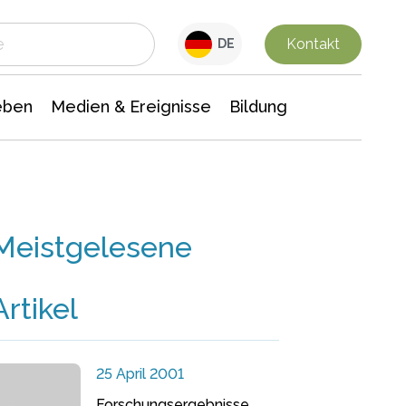
 Leben
Medien & Ereignisse
Interdisziplinäre Forschung
Veranstaltungsnachrichten
n Chemie
Gesellschaftswissenschaften
Kontakt
DE
eben
Medien & Ereignisse
Bildung
Meistgelesene
Artikel
25 April 2001
Forschungsergebnisse