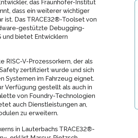
wickler, das Fraunhofer-Institut
t, dass ein weiterer wichtiger
r ist. Das TRACE32®-Toolset von
rdware-gestützte Debugging-
 und bietet Entwicklern
e RISC-V-Prozessorkern, der als
afety zertifiziert wurde und sich
chen Systemen im Fahrzeug eignet.
r Verfügung gestellt als auch in
Palette von Foundry-Technologien
etet auch Dienstleistungen an,
dulen zu erweitern.
erns in Lauterbachs TRACE32®-
in«, erklärt Marcus Pietzsch,