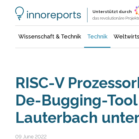
Wissenschaft & Technik
Informationstechnologie
Energie & Elektrotechnik
Unterstützt durch
das revolutionäre Proje
Wissenschaft & Technik
Technik
Weltwirts
RISC-V Prozessor
De-Bugging-Tool
Lauterbach unter
09 June 2022