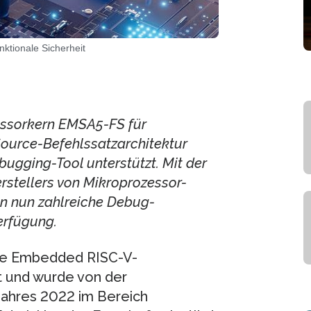
tionale Sicherheit
essorkern EMSA5-FS für
Source-Befehlssatzarchitektur
bugging-Tool unterstützt. Mit der
erstellers von Mikroprozessor-
n nun zahlreiche Debug-
erfügung.
nte Embedded RISC-V-
t und wurde von der
 Jahres 2022 im Bereich