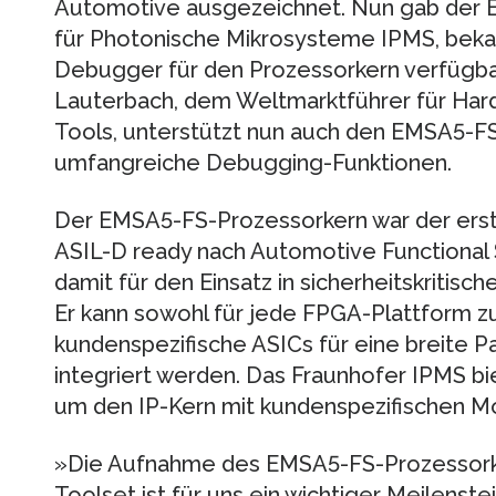
Automotive ausgezeichnet. Nun gab der Ent
für Photonische Mikrosysteme IPMS, bekann
Debugger für den Prozessorkern verfügba
Lauterbach, dem Weltmarktführer für Ha
Tools, unterstützt nun auch den EMSA5-FS
umfangreiche Debugging-Funktionen.
Der EMSA5-FS-Prozessorkern war der erst
ASIL-D ready nach Automotive Functional S
damit für den Einsatz in sicherheitskritis
Er kann sowohl für jede FPGA-Plattform zu
kundenspezifische ASICs für eine breite 
integriert werden. Das Fraunhofer IPMS bi
um den IP-Kern mit kundenspezifischen Mo
»Die Aufnahme des EMSA5-FS-Prozessork
Toolset ist für uns ein wichtiger Meilenste