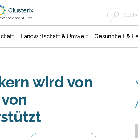
Landwirtschaft & Umwelt
Gesundheit &
Agrar- Forstwissenschaften
Unternehmensmeldungen
Biowissenschafte
Ökologie Umwelt- Naturschutz
ktmanagement-Tool
chaft
Landwirtschaft & Umwelt
Gesundheit & L
kern wird von
 von
stützt