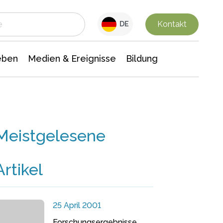
 Leben
Medien & Ereignisse
Interdisziplinäre Forschung
Veranstaltungsnachrichten
n Chemie
Gesellschaftswissenschaften
Kontakt
DE
eben
Medien & Ereignisse
Bildung
Meistgelesene
Artikel
25 April 2001
Forschungsergebnisse