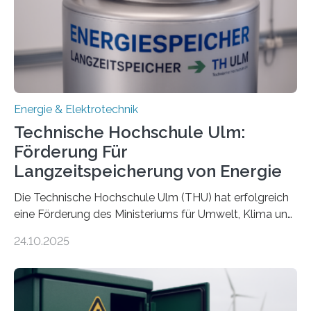
Energie & Elektrotechnik
Technische Hochschule Ulm:
Förderung Für
Langzeitspeicherung von Energie
Die Technische Hochschule Ulm (THU) hat erfolgreich
eine Förderung des Ministeriums für Umwelt, Klima und
Energiewirtschaft Baden-Württemberg für das
24.10.2025
Forschungsprojekt „LAGER – Langzeitspeicherung in
energieflexiblen, sektorintegrierten Liegenschaften und
Quartieren“ eingeworben. Ziel des Projekts ist die
Entwicklung, Erprobung und Demonstration von