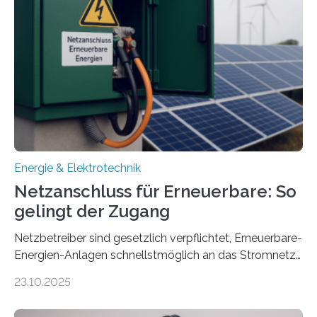
Konzepten zur langfristigen Energiespeicherung in
sektorübergreifend vernetzten Energiesystemen. Das
Projekt startete am 15. Oktober 2025, hat eine Laufzeit
von drei Jahren und ein Gesamtvolumen von rund 2,9
Millionen Euro, wovon 2,6 Millionen Euro durch das
Ministerium für Umwelt, Klima und…
Energie & Elektrotechnik
Netzanschluss für Erneuerbare: So
gelingt der Zugang
Netzbetreiber sind gesetzlich verpflichtet, Erneuerbare-
Energien-Anlagen schnellstmöglich an das Stromnetz
anzuschließen und die Stromeinspeisung zu
23.10.2025
ermöglichen. Doch der dafür nötige Netzausbau hinkt
in Deutschland hinterher und es kommt nicht selten zu