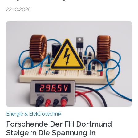
Unternehmen in der Region: Das zeichnet die beiden
22.10.2025
neuen EU-geförderten Transfer-Projekte zu
Wasserstoff und Energienetzen der OTH Regensburg
aus. Zwei Forschungsprojekte im Bereich nachhaltiger
Energietechnologien werden vom Europäischen
Sozialfonds Plus (ESF+) gefördert – mit einer
Gesamtsumme von mehr als zwei Millionen Euro.
Damit zählt die Hochschule zu den großen
Gewinnerinnen der aktuellen Förderrunde des
Bayerischen Wissenschaftsministeriums. Im
Mittelpunkt steht der direkte Wissenstransfer: Neue
wissenschaftliche Erkenntnisse sollen rasch in die
Praxis…
Energie & Elektrotechnik
Forschende Der FH Dortmund
Steigern Die Spannung In