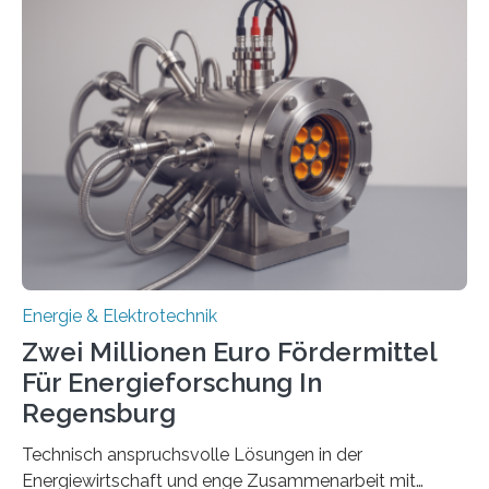
einem „Anschlussstau“. Die Stiftung
Umweltenergierecht hat den Rechtsrahmen in einem
neuen Bericht für die Praxis eingeordnet – inklusive der
Rolle von flexiblen Netzanschlussvereinbarungen. Der
Netzanschluss von Erneuerbare-Energien-Anlagen
(EE-Anlagen) ist entscheidend für die Energiewende.
Denn ohne Anschluss an das Netz kann kein Strom
eingespeist werden. Nach dem Erneuerbare-Energien-
Gesetz (EEG) sind Netzbetreiber…
Energie & Elektrotechnik
Zwei Millionen Euro Fördermittel
Für Energieforschung In
Regensburg
Technisch anspruchsvolle Lösungen in der
Energiewirtschaft und enge Zusammenarbeit mit