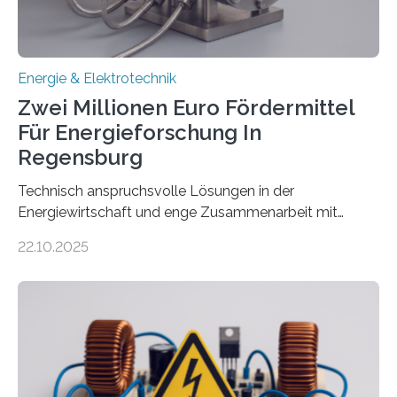
Energie & Elektrotechnik
Zwei Millionen Euro Fördermittel
Für Energieforschung In
Regensburg
Technisch anspruchsvolle Lösungen in der
Energiewirtschaft und enge Zusammenarbeit mit
Unternehmen in der Region: Das zeichnet die beiden
22.10.2025
neuen EU-geförderten Transfer-Projekte zu
Wasserstoff und Energienetzen der OTH Regensburg
aus. Zwei Forschungsprojekte im Bereich nachhaltiger
Energietechnologien werden vom Europäischen
Sozialfonds Plus (ESF+) gefördert – mit einer
Gesamtsumme von mehr als zwei Millionen Euro.
Damit zählt die Hochschule zu den großen