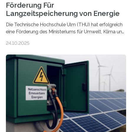
Förderung Für
Langzeitspeicherung von Energie
Die Technische Hochschule Ulm (THU) hat erfolgreich
eine Förderung des Ministeriums für Umwelt, Klima und
Energiewirtschaft Baden-Württemberg für das
24.10.2025
Forschungsprojekt „LAGER – Langzeitspeicherung in
energieflexiblen, sektorintegrierten Liegenschaften und
Quartieren“ eingeworben. Ziel des Projekts ist die
Entwicklung, Erprobung und Demonstration von
Konzepten zur langfristigen Energiespeicherung in
sektorübergreifend vernetzten Energiesystemen. Das
Projekt startete am 15. Oktober 2025, hat eine Laufzeit
von drei Jahren und ein Gesamtvolumen von rund 2,9
Millionen Euro, wovon 2,6 Millionen Euro durch das
Ministerium für Umwelt, Klima und…