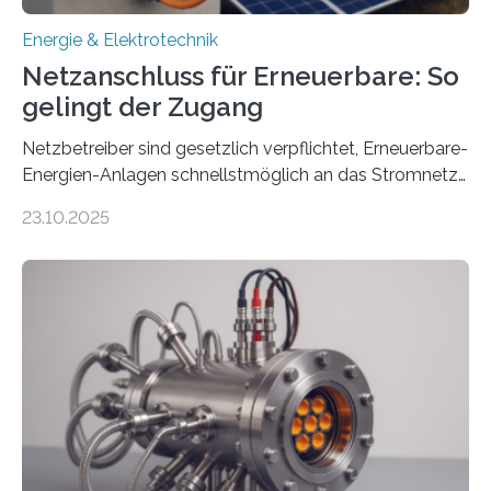
Energie & Elektrotechnik
Netzanschluss für Erneuerbare: So
gelingt der Zugang
Netzbetreiber sind gesetzlich verpflichtet, Erneuerbare-
Energien-Anlagen schnellstmöglich an das Stromnetz
anzuschließen und die Stromeinspeisung zu
23.10.2025
ermöglichen. Doch der dafür nötige Netzausbau hinkt
in Deutschland hinterher und es kommt nicht selten zu
einem „Anschlussstau“. Die Stiftung
Umweltenergierecht hat den Rechtsrahmen in einem
neuen Bericht für die Praxis eingeordnet – inklusive der
Rolle von flexiblen Netzanschlussvereinbarungen. Der
Netzanschluss von Erneuerbare-Energien-Anlagen
(EE-Anlagen) ist entscheidend für die Energiewende.
Denn ohne Anschluss an das Netz kann kein Strom
eingespeist werden. Nach dem Erneuerbare-Energien-
Gesetz (EEG) sind Netzbetreiber…