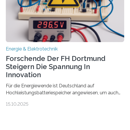
Gewinnerinnen der aktuellen Förderrunde des
Bayerischen Wissenschaftsministeriums. Im
Mittelpunkt steht der direkte Wissenstransfer: Neue
wissenschaftliche Erkenntnisse sollen rasch in die
Praxis…
Energie & Elektrotechnik
Forschende Der FH Dortmund
Steigern Die Spannung In
Innovation
Für die Energiewende ist Deutschland auf
Hochleistungsbatteriespeicher angewiesen, um auch
bei Windstille und Dunkelheit Strom bereitzustellen.
15.10.2025
Doch mit der immensen Zahl einzelner Batteriezellen,
die in diesen Anlagen verkabelt werden, steigen die
Energieverluste. Am Fachbereich Elektrotechnik der
Fachhochschule Dortmund wollen Forschende im