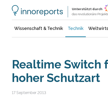
Wissenschaft & Technik
Informationstechnologie
Energie & Elektrotechnik
Unterstützt durch
das revolutionäre Proje
Wissenschaft & Technik
Technik
Weltwirts
Realtime Switch f
hoher Schutzart
17 September 2013