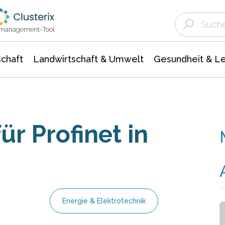
Landwirtschaft & Umwelt
Gesundheit &
Agrar- Forstwissenschaften
Unternehmensmeldungen
Biowissenschafte
Ökologie Umwelt- Naturschutz
ktmanagement-Tool
chaft
Landwirtschaft & Umwelt
Gesundheit & L
ür Profinet in
Energie & Elektrotechnik