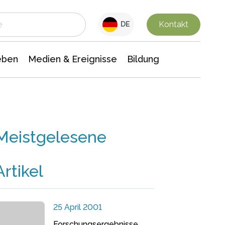
 Leben
Medien & Ereignisse
Interdisziplinäre Forschung
Veranstaltungsnachrichten
n Chemie
Gesellschaftswissenschaften
Kontakt
DE
eben
Medien & Ereignisse
Bildung
Meistgelesene
Artikel
25 April 2001
Forschungsergebnisse