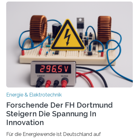
Wasserstoff und Energienetzen der OTH Regensburg
aus. Zwei Forschungsprojekte im Bereich nachhaltiger
Energietechnologien werden vom Europäischen
Sozialfonds Plus (ESF+) gefördert – mit einer
Gesamtsumme von mehr als zwei Millionen Euro.
Damit zählt die Hochschule zu den großen
Gewinnerinnen der aktuellen Förderrunde des
Bayerischen Wissenschaftsministeriums. Im
Mittelpunkt steht der direkte Wissenstransfer: Neue
wissenschaftliche Erkenntnisse sollen rasch in die
Praxis…
Energie & Elektrotechnik
Forschende Der FH Dortmund
Steigern Die Spannung In
Innovation
Für die Energiewende ist Deutschland auf