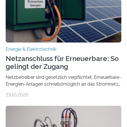
von drei Jahren und ein Gesamtvolumen von rund 2,9
Millionen Euro, wovon 2,6 Millionen Euro durch das
Ministerium für Umwelt, Klima und…
Energie & Elektrotechnik
Netzanschluss für Erneuerbare: So
gelingt der Zugang
Netzbetreiber sind gesetzlich verpflichtet, Erneuerbare-
Energien-Anlagen schnellstmöglich an das Stromnetz
anzuschließen und die Stromeinspeisung zu
23.10.2025
ermöglichen. Doch der dafür nötige Netzausbau hinkt
in Deutschland hinterher und es kommt nicht selten zu
einem „Anschlussstau“. Die Stiftung
Umweltenergierecht hat den Rechtsrahmen in einem
neuen Bericht für die Praxis eingeordnet – inklusive der