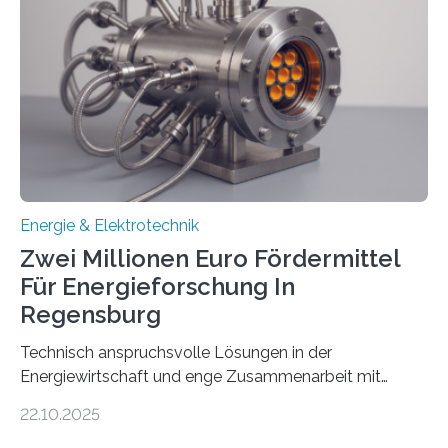
Rolle von flexiblen Netzanschlussvereinbarungen. Der
Netzanschluss von Erneuerbare-Energien-Anlagen
(EE-Anlagen) ist entscheidend für die Energiewende.
Denn ohne Anschluss an das Netz kann kein Strom
eingespeist werden. Nach dem Erneuerbare-Energien-
Gesetz (EEG) sind Netzbetreiber…
Energie & Elektrotechnik
Zwei Millionen Euro Fördermittel
Für Energieforschung In
Regensburg
Technisch anspruchsvolle Lösungen in der
Energiewirtschaft und enge Zusammenarbeit mit
Unternehmen in der Region: Das zeichnet die beiden
22.10.2025
neuen EU-geförderten Transfer-Projekte zu