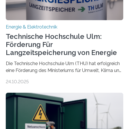
Energie & Elektrotechnik
Technische Hochschule Ulm:
Förderung Für
Langzeitspeicherung von Energie
Die Technische Hochschule Ulm (THU) hat erfolgreich
eine Förderung des Ministeriums für Umwelt, Klima und
Energiewirtschaft Baden-Württemberg für das
24.10.2025
Forschungsprojekt „LAGER – Langzeitspeicherung in
energieflexiblen, sektorintegrierten Liegenschaften und
Quartieren“ eingeworben. Ziel des Projekts ist die
Entwicklung, Erprobung und Demonstration von
Konzepten zur langfristigen Energiespeicherung in
sektorübergreifend vernetzten Energiesystemen. Das
Projekt startete am 15. Oktober 2025, hat eine Laufzeit