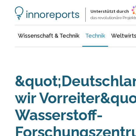
Wissenschaft & Technik
Informationstechnologie
Energie & Elektrotechnik
Unterstützt durch
das revolutionäre Proje
Wissenschaft & Technik
Technik
Weltwirts
&quot;Deutschlan
wir Vorreiter&quo
Wasserstoff-
Forschungszentr