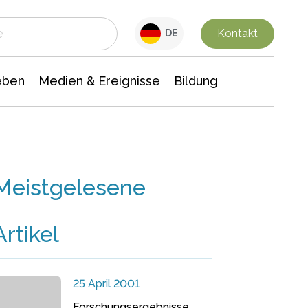
 Leben
Medien & Ereignisse
Interdisziplinäre Forschung
Veranstaltungsnachrichten
n Chemie
Gesellschaftswissenschaften
Kontakt
DE
eben
Medien & Ereignisse
Bildung
Meistgelesene
Artikel
25 April 2001
Forschungsergebnisse