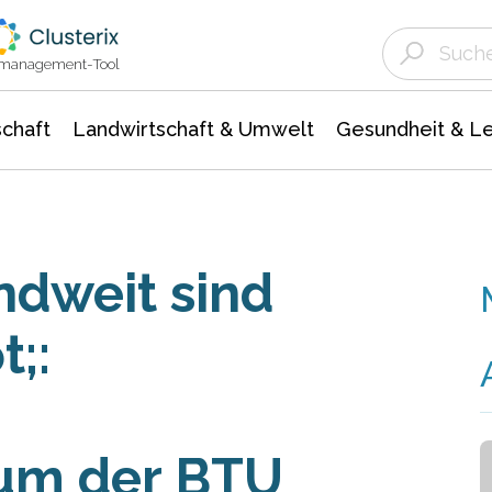
Landwirtschaft & Umwelt
Gesundheit &
Agrar- Forstwissenschaften
Unternehmensmeldungen
Biowissenschafte
Ökologie Umwelt- Naturschutz
ktmanagement-Tool
chaft
Landwirtschaft & Umwelt
Gesundheit & L
dweit sind
t;:
um der BTU