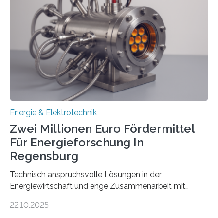
Rolle von flexiblen Netzanschlussvereinbarungen. Der
Netzanschluss von Erneuerbare-Energien-Anlagen
(EE-Anlagen) ist entscheidend für die Energiewende.
Denn ohne Anschluss an das Netz kann kein Strom
eingespeist werden. Nach dem Erneuerbare-Energien-
Gesetz (EEG) sind Netzbetreiber…
Energie & Elektrotechnik
Zwei Millionen Euro Fördermittel
Für Energieforschung In
Regensburg
Technisch anspruchsvolle Lösungen in der
Energiewirtschaft und enge Zusammenarbeit mit
Unternehmen in der Region: Das zeichnet die beiden
22.10.2025
neuen EU-geförderten Transfer-Projekte zu