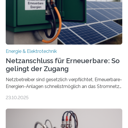
von drei Jahren und ein Gesamtvolumen von rund 2,9
Millionen Euro, wovon 2,6 Millionen Euro durch das
Ministerium für Umwelt, Klima und…
Energie & Elektrotechnik
Netzanschluss für Erneuerbare: So
gelingt der Zugang
Netzbetreiber sind gesetzlich verpflichtet, Erneuerbare-
Energien-Anlagen schnellstmöglich an das Stromnetz
anzuschließen und die Stromeinspeisung zu
23.10.2025
ermöglichen. Doch der dafür nötige Netzausbau hinkt
in Deutschland hinterher und es kommt nicht selten zu
einem „Anschlussstau“. Die Stiftung
Umweltenergierecht hat den Rechtsrahmen in einem
neuen Bericht für die Praxis eingeordnet – inklusive der