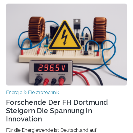
Wasserstoff und Energienetzen der OTH Regensburg
aus. Zwei Forschungsprojekte im Bereich nachhaltiger
Energietechnologien werden vom Europäischen
Sozialfonds Plus (ESF+) gefördert – mit einer
Gesamtsumme von mehr als zwei Millionen Euro.
Damit zählt die Hochschule zu den großen
Gewinnerinnen der aktuellen Förderrunde des
Bayerischen Wissenschaftsministeriums. Im
Mittelpunkt steht der direkte Wissenstransfer: Neue
wissenschaftliche Erkenntnisse sollen rasch in die
Praxis…
Energie & Elektrotechnik
Forschende Der FH Dortmund
Steigern Die Spannung In
Innovation
Für die Energiewende ist Deutschland auf