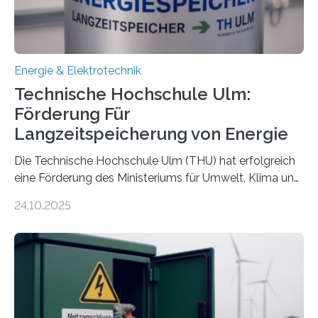
Energie & Elektrotechnik
Technische Hochschule Ulm:
Förderung Für
Langzeitspeicherung von Energie
Die Technische Hochschule Ulm (THU) hat erfolgreich
eine Förderung des Ministeriums für Umwelt, Klima und
Energiewirtschaft Baden-Württemberg für das
24.10.2025
Forschungsprojekt „LAGER – Langzeitspeicherung in
energieflexiblen, sektorintegrierten Liegenschaften und
Quartieren“ eingeworben. Ziel des Projekts ist die
Entwicklung, Erprobung und Demonstration von
Konzepten zur langfristigen Energiespeicherung in
sektorübergreifend vernetzten Energiesystemen. Das
Projekt startete am 15. Oktober 2025, hat eine Laufzeit