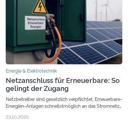
Konzepten zur langfristigen Energiespeicherung in
sektorübergreifend vernetzten Energiesystemen. Das
Projekt startete am 15. Oktober 2025, hat eine Laufzeit
von drei Jahren und ein Gesamtvolumen von rund 2,9
Millionen Euro, wovon 2,6 Millionen Euro durch das
Ministerium für Umwelt, Klima und…
Energie & Elektrotechnik
Netzanschluss für Erneuerbare: So
gelingt der Zugang
Netzbetreiber sind gesetzlich verpflichtet, Erneuerbare-
Energien-Anlagen schnellstmöglich an das Stromnetz
anzuschließen und die Stromeinspeisung zu
23.10.2025
ermöglichen. Doch der dafür nötige Netzausbau hinkt
in Deutschland hinterher und es kommt nicht selten zu