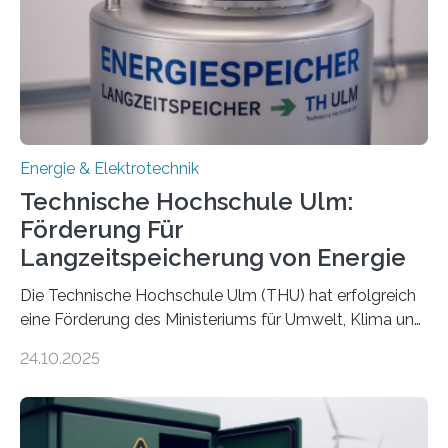
Energie & Elektrotechnik
Technische Hochschule Ulm:
Förderung Für
Langzeitspeicherung von Energie
Die Technische Hochschule Ulm (THU) hat erfolgreich
eine Förderung des Ministeriums für Umwelt, Klima und
Energiewirtschaft Baden-Württemberg für das
24.10.2025
Forschungsprojekt „LAGER – Langzeitspeicherung in
energieflexiblen, sektorintegrierten Liegenschaften und
Quartieren“ eingeworben. Ziel des Projekts ist die
Entwicklung, Erprobung und Demonstration von