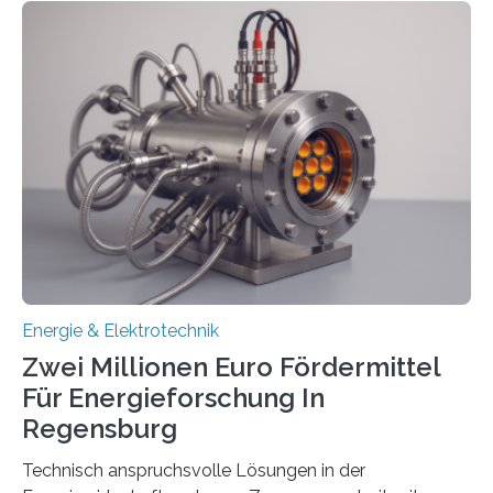
einem „Anschlussstau“. Die Stiftung
Umweltenergierecht hat den Rechtsrahmen in einem
neuen Bericht für die Praxis eingeordnet – inklusive der
Rolle von flexiblen Netzanschlussvereinbarungen. Der
Netzanschluss von Erneuerbare-Energien-Anlagen
(EE-Anlagen) ist entscheidend für die Energiewende.
Denn ohne Anschluss an das Netz kann kein Strom
eingespeist werden. Nach dem Erneuerbare-Energien-
Gesetz (EEG) sind Netzbetreiber…
Energie & Elektrotechnik
Zwei Millionen Euro Fördermittel
Für Energieforschung In
Regensburg
Technisch anspruchsvolle Lösungen in der