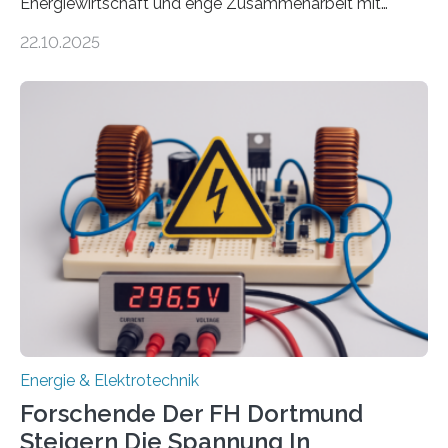
Energiewirtschaft und enge Zusammenarbeit mit
Unternehmen in der Region: Das zeichnet die beiden
22.10.2025
neuen EU-geförderten Transfer-Projekte zu
Wasserstoff und Energienetzen der OTH Regensburg
aus. Zwei Forschungsprojekte im Bereich nachhaltiger
Energietechnologien werden vom Europäischen
Sozialfonds Plus (ESF+) gefördert – mit einer
Gesamtsumme von mehr als zwei Millionen Euro.
Damit zählt die Hochschule zu den großen
Gewinnerinnen der aktuellen Förderrunde des
Bayerischen Wissenschaftsministeriums. Im
Mittelpunkt steht der direkte Wissenstransfer: Neue
wissenschaftliche Erkenntnisse sollen rasch in die
Praxis…
Energie & Elektrotechnik
Forschende Der FH Dortmund
Steigern Die Spannung In