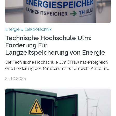
Energie & Elektrotechnik
Technische Hochschule Ulm:
Förderung Für
Langzeitspeicherung von Energie
Die Technische Hochschule Ulm (THU) hat erfolgreich
eine Förderung des Ministeriums für Umwelt, Klima und
Energiewirtschaft Baden-Württemberg für das
24.10.2025
Forschungsprojekt „LAGER – Langzeitspeicherung in
energieflexiblen, sektorintegrierten Liegenschaften und
Quartieren“ eingeworben. Ziel des Projekts ist die
Entwicklung, Erprobung und Demonstration von
Konzepten zur langfristigen Energiespeicherung in
sektorübergreifend vernetzten Energiesystemen. Das