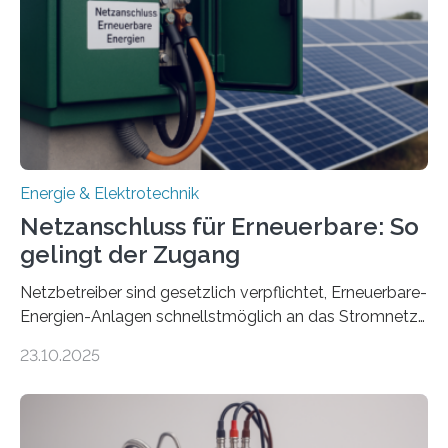
Projekt startete am 15. Oktober 2025, hat eine Laufzeit
von drei Jahren und ein Gesamtvolumen von rund 2,9
Millionen Euro, wovon 2,6 Millionen Euro durch das
Ministerium für Umwelt, Klima und…
Energie & Elektrotechnik
Netzanschluss für Erneuerbare: So
gelingt der Zugang
Netzbetreiber sind gesetzlich verpflichtet, Erneuerbare-
Energien-Anlagen schnellstmöglich an das Stromnetz
anzuschließen und die Stromeinspeisung zu
23.10.2025
ermöglichen. Doch der dafür nötige Netzausbau hinkt
in Deutschland hinterher und es kommt nicht selten zu
einem „Anschlussstau“. Die Stiftung
Umweltenergierecht hat den Rechtsrahmen in einem