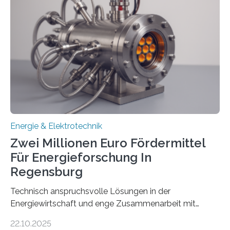
neuen Bericht für die Praxis eingeordnet – inklusive der
Rolle von flexiblen Netzanschlussvereinbarungen. Der
Netzanschluss von Erneuerbare-Energien-Anlagen
(EE-Anlagen) ist entscheidend für die Energiewende.
Denn ohne Anschluss an das Netz kann kein Strom
eingespeist werden. Nach dem Erneuerbare-Energien-
Gesetz (EEG) sind Netzbetreiber…
Energie & Elektrotechnik
Zwei Millionen Euro Fördermittel
Für Energieforschung In
Regensburg
Technisch anspruchsvolle Lösungen in der
Energiewirtschaft und enge Zusammenarbeit mit
Unternehmen in der Region: Das zeichnet die beiden
22.10.2025
neuen EU-geförderten Transfer-Projekte zu