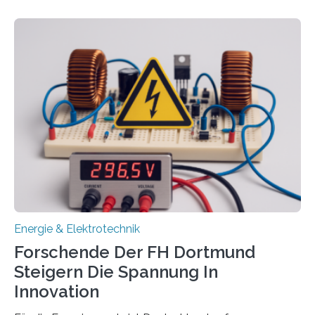
Wasserstoff und Energienetzen der OTH Regensburg
aus. Zwei Forschungsprojekte im Bereich nachhaltiger
Energietechnologien werden vom Europäischen
Sozialfonds Plus (ESF+) gefördert – mit einer
Gesamtsumme von mehr als zwei Millionen Euro.
Damit zählt die Hochschule zu den großen
Gewinnerinnen der aktuellen Förderrunde des
Bayerischen Wissenschaftsministeriums. Im
Mittelpunkt steht der direkte Wissenstransfer: Neue
wissenschaftliche Erkenntnisse sollen rasch in die
Praxis…
Energie & Elektrotechnik
Forschende Der FH Dortmund
Steigern Die Spannung In
Innovation