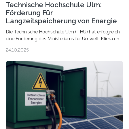
Technische Hochschule Ulm:
Förderung Für
Langzeitspeicherung von Energie
Die Technische Hochschule Ulm (THU) hat erfolgreich
eine Förderung des Ministeriums für Umwelt, Klima und
Energiewirtschaft Baden-Württemberg für das
24.10.2025
Forschungsprojekt „LAGER – Langzeitspeicherung in
energieflexiblen, sektorintegrierten Liegenschaften und
Quartieren“ eingeworben. Ziel des Projekts ist die
Entwicklung, Erprobung und Demonstration von
Konzepten zur langfristigen Energiespeicherung in
sektorübergreifend vernetzten Energiesystemen. Das
Projekt startete am 15. Oktober 2025, hat eine Laufzeit
von drei Jahren und ein Gesamtvolumen von rund 2,9
Millionen Euro, wovon 2,6 Millionen Euro durch das
Ministerium für Umwelt, Klima und…