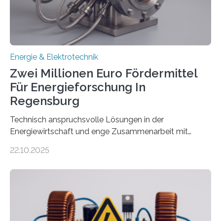
eingespeist werden. Nach dem Erneuerbare-Energien-
Gesetz (EEG) sind Netzbetreiber…
Energie & Elektrotechnik
Zwei Millionen Euro Fördermittel
Für Energieforschung In
Regensburg
Technisch anspruchsvolle Lösungen in der
Energiewirtschaft und enge Zusammenarbeit mit
Unternehmen in der Region: Das zeichnet die beiden
22.10.2025
neuen EU-geförderten Transfer-Projekte zu
Wasserstoff und Energienetzen der OTH Regensburg
aus. Zwei Forschungsprojekte im Bereich nachhaltiger
Energietechnologien werden vom Europäischen
Sozialfonds Plus (ESF+) gefördert – mit einer
Gesamtsumme von mehr als zwei Millionen Euro.