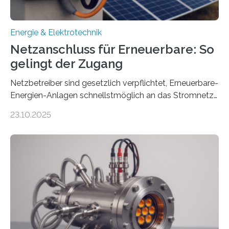
Energie & Elektrotechnik
Netzanschluss für Erneuerbare: So
gelingt der Zugang
Netzbetreiber sind gesetzlich verpflichtet, Erneuerbare-
Energien-Anlagen schnellstmöglich an das Stromnetz
anzuschließen und die Stromeinspeisung zu
23.10.2025
ermöglichen. Doch der dafür nötige Netzausbau hinkt
in Deutschland hinterher und es kommt nicht selten zu
einem „Anschlussstau“. Die Stiftung
Umweltenergierecht hat den Rechtsrahmen in einem
neuen Bericht für die Praxis eingeordnet – inklusive der
Rolle von flexiblen Netzanschlussvereinbarungen. Der
Netzanschluss von Erneuerbare-Energien-Anlagen
(EE-Anlagen) ist entscheidend für die Energiewende.
Denn ohne Anschluss an das Netz kann kein Strom