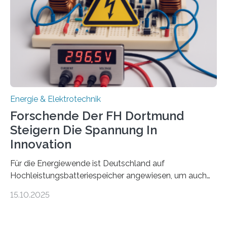
Damit zählt die Hochschule zu den großen
Gewinnerinnen der aktuellen Förderrunde des
Bayerischen Wissenschaftsministeriums. Im
Mittelpunkt steht der direkte Wissenstransfer: Neue
wissenschaftliche Erkenntnisse sollen rasch in die
Praxis…
Energie & Elektrotechnik
Forschende Der FH Dortmund
Steigern Die Spannung In
Innovation
Für die Energiewende ist Deutschland auf
Hochleistungsbatteriespeicher angewiesen, um auch
bei Windstille und Dunkelheit Strom bereitzustellen.
15.10.2025
Doch mit der immensen Zahl einzelner Batteriezellen,
die in diesen Anlagen verkabelt werden, steigen die
Energieverluste. Am Fachbereich Elektrotechnik der