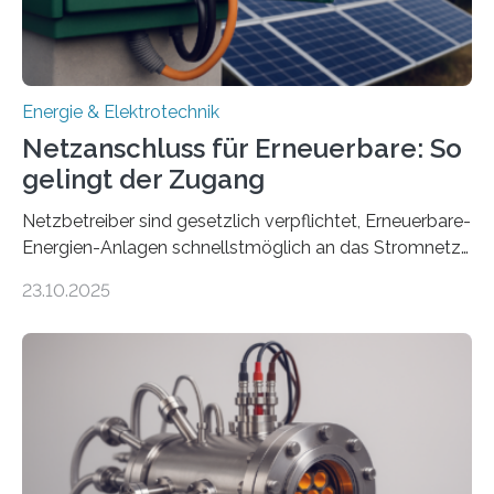
Energie & Elektrotechnik
Netzanschluss für Erneuerbare: So
gelingt der Zugang
Netzbetreiber sind gesetzlich verpflichtet, Erneuerbare-
Energien-Anlagen schnellstmöglich an das Stromnetz
anzuschließen und die Stromeinspeisung zu
23.10.2025
ermöglichen. Doch der dafür nötige Netzausbau hinkt
in Deutschland hinterher und es kommt nicht selten zu
einem „Anschlussstau“. Die Stiftung
Umweltenergierecht hat den Rechtsrahmen in einem
neuen Bericht für die Praxis eingeordnet – inklusive der
Rolle von flexiblen Netzanschlussvereinbarungen. Der
Netzanschluss von Erneuerbare-Energien-Anlagen
(EE-Anlagen) ist entscheidend für die Energiewende.