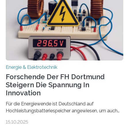
Sozialfonds Plus (ESF+) gefördert – mit einer
Gesamtsumme von mehr als zwei Millionen Euro.
Damit zählt die Hochschule zu den großen
Gewinnerinnen der aktuellen Förderrunde des
Bayerischen Wissenschaftsministeriums. Im
Mittelpunkt steht der direkte Wissenstransfer: Neue
wissenschaftliche Erkenntnisse sollen rasch in die
Praxis…
Energie & Elektrotechnik
Forschende Der FH Dortmund
Steigern Die Spannung In
Innovation
Für die Energiewende ist Deutschland auf
Hochleistungsbatteriespeicher angewiesen, um auch
bei Windstille und Dunkelheit Strom bereitzustellen.
15.10.2025
Doch mit der immensen Zahl einzelner Batteriezellen,