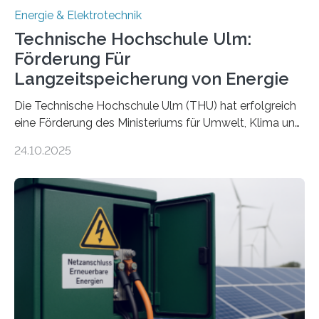
Energie & Elektrotechnik
Technische Hochschule Ulm:
Förderung Für
Langzeitspeicherung von Energie
Die Technische Hochschule Ulm (THU) hat erfolgreich
eine Förderung des Ministeriums für Umwelt, Klima und
Energiewirtschaft Baden-Württemberg für das
24.10.2025
Forschungsprojekt „LAGER – Langzeitspeicherung in
energieflexiblen, sektorintegrierten Liegenschaften und
Quartieren“ eingeworben. Ziel des Projekts ist die
Entwicklung, Erprobung und Demonstration von
Konzepten zur langfristigen Energiespeicherung in
sektorübergreifend vernetzten Energiesystemen. Das
Projekt startete am 15. Oktober 2025, hat eine Laufzeit
von drei Jahren und ein Gesamtvolumen von rund 2,9
Millionen Euro, wovon 2,6 Millionen Euro durch das
Ministerium für Umwelt, Klima und…