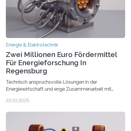
Denn ohne Anschluss an das Netz kann kein Strom
eingespeist werden. Nach dem Erneuerbare-Energien-
Gesetz (EEG) sind Netzbetreiber…
Energie & Elektrotechnik
Zwei Millionen Euro Fördermittel
Für Energieforschung In
Regensburg
Technisch anspruchsvolle Lösungen in der
Energiewirtschaft und enge Zusammenarbeit mit
Unternehmen in der Region: Das zeichnet die beiden
22.10.2025
neuen EU-geförderten Transfer-Projekte zu
Wasserstoff und Energienetzen der OTH Regensburg
aus. Zwei Forschungsprojekte im Bereich nachhaltiger
Energietechnologien werden vom Europäischen