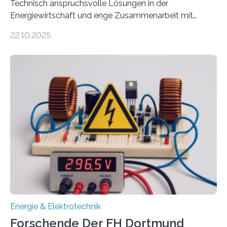
Technisch anspruchsvolle Lösungen in der
Energiewirtschaft und enge Zusammenarbeit mit
Unternehmen in der Region: Das zeichnet die beiden
22.10.2025
neuen EU-geförderten Transfer-Projekte zu
Wasserstoff und Energienetzen der OTH Regensburg
aus. Zwei Forschungsprojekte im Bereich nachhaltiger
Energietechnologien werden vom Europäischen
Sozialfonds Plus (ESF+) gefördert – mit einer
Gesamtsumme von mehr als zwei Millionen Euro.
Damit zählt die Hochschule zu den großen
Gewinnerinnen der aktuellen Förderrunde des
Bayerischen Wissenschaftsministeriums. Im
Mittelpunkt steht der direkte Wissenstransfer: Neue
wissenschaftliche Erkenntnisse sollen rasch in die
Praxis…
Energie & Elektrotechnik
Forschende Der FH Dortmund