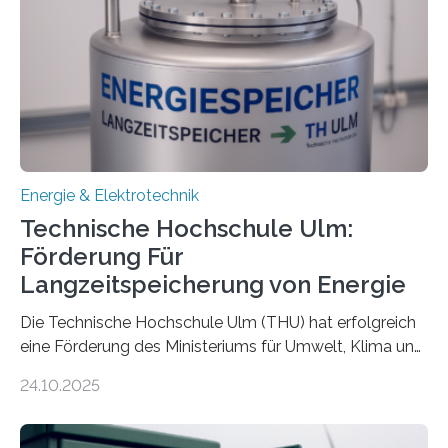
Energie & Elektrotechnik
Technische Hochschule Ulm:
Förderung Für
Langzeitspeicherung von Energie
Die Technische Hochschule Ulm (THU) hat erfolgreich
eine Förderung des Ministeriums für Umwelt, Klima und
Energiewirtschaft Baden-Württemberg für das
24.10.2025
Forschungsprojekt „LAGER – Langzeitspeicherung in
energieflexiblen, sektorintegrierten Liegenschaften und
Quartieren“ eingeworben. Ziel des Projekts ist die