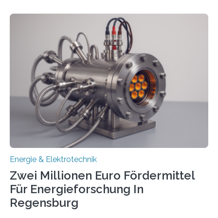
in Deutschland hinterher und es kommt nicht selten zu
einem „Anschlussstau“. Die Stiftung
Umweltenergierecht hat den Rechtsrahmen in einem
neuen Bericht für die Praxis eingeordnet – inklusive der
Rolle von flexiblen Netzanschlussvereinbarungen. Der
Netzanschluss von Erneuerbare-Energien-Anlagen
(EE-Anlagen) ist entscheidend für die Energiewende.
Denn ohne Anschluss an das Netz kann kein Strom
eingespeist werden. Nach dem Erneuerbare-Energien-
Gesetz (EEG) sind Netzbetreiber…
Energie & Elektrotechnik
Zwei Millionen Euro Fördermittel
Für Energieforschung In
Regensburg