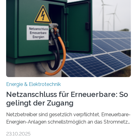
Entwicklung, Erprobung und Demonstration von
Konzepten zur langfristigen Energiespeicherung in
sektorübergreifend vernetzten Energiesystemen. Das
Projekt startete am 15. Oktober 2025, hat eine Laufzeit
von drei Jahren und ein Gesamtvolumen von rund 2,9
Millionen Euro, wovon 2,6 Millionen Euro durch das
Ministerium für Umwelt, Klima und…
Energie & Elektrotechnik
Netzanschluss für Erneuerbare: So
gelingt der Zugang
Netzbetreiber sind gesetzlich verpflichtet, Erneuerbare-
Energien-Anlagen schnellstmöglich an das Stromnetz
anzuschließen und die Stromeinspeisung zu
23.10.2025
ermöglichen. Doch der dafür nötige Netzausbau hinkt