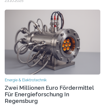
23.10.2025
ermöglichen. Doch der dafür nötige Netzausbau hinkt
in Deutschland hinterher und es kommt nicht selten zu
einem „Anschlussstau“. Die Stiftung
Umweltenergierecht hat den Rechtsrahmen in einem
neuen Bericht für die Praxis eingeordnet – inklusive der
Rolle von flexiblen Netzanschlussvereinbarungen. Der
Netzanschluss von Erneuerbare-Energien-Anlagen
(EE-Anlagen) ist entscheidend für die Energiewende.
Denn ohne Anschluss an das Netz kann kein Strom
eingespeist werden. Nach dem Erneuerbare-Energien-
Gesetz (EEG) sind Netzbetreiber…
Energie & Elektrotechnik
Zwei Millionen Euro Fördermittel
Für Energieforschung In
Regensburg