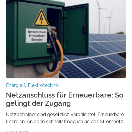
Quartieren“ eingeworben. Ziel des Projekts ist die
Entwicklung, Erprobung und Demonstration von
Konzepten zur langfristigen Energiespeicherung in
sektorübergreifend vernetzten Energiesystemen. Das
Projekt startete am 15. Oktober 2025, hat eine Laufzeit
von drei Jahren und ein Gesamtvolumen von rund 2,9
Millionen Euro, wovon 2,6 Millionen Euro durch das
Ministerium für Umwelt, Klima und…
Energie & Elektrotechnik
Netzanschluss für Erneuerbare: So
gelingt der Zugang
Netzbetreiber sind gesetzlich verpflichtet, Erneuerbare-
Energien-Anlagen schnellstmöglich an das Stromnetz
anzuschließen und die Stromeinspeisung zu