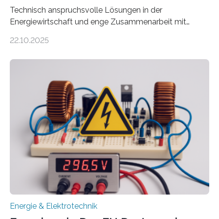
Technisch anspruchsvolle Lösungen in der
Energiewirtschaft und enge Zusammenarbeit mit
Unternehmen in der Region: Das zeichnet die beiden
22.10.2025
neuen EU-geförderten Transfer-Projekte zu
Wasserstoff und Energienetzen der OTH Regensburg
aus. Zwei Forschungsprojekte im Bereich nachhaltiger
Energietechnologien werden vom Europäischen
Sozialfonds Plus (ESF+) gefördert – mit einer
Gesamtsumme von mehr als zwei Millionen Euro.
Damit zählt die Hochschule zu den großen
Gewinnerinnen der aktuellen Förderrunde des
Bayerischen Wissenschaftsministeriums. Im
Mittelpunkt steht der direkte Wissenstransfer: Neue
wissenschaftliche Erkenntnisse sollen rasch in die
Praxis…
Energie & Elektrotechnik