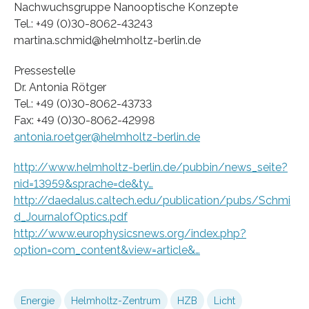
Nachwuchsgruppe Nanooptische Konzepte
Tel.: +49 (0)30-8062-43243
martina.schmid@helmholtz-berlin.de
Pressestelle
Dr. Antonia Rötger
Tel.: +49 (0)30-8062-43733
Fax: +49 (0)30-8062-42998
antonia.roetger@helmholtz-berlin.de
http://www.helmholtz-berlin.de/pubbin/news_seite?
nid=13959&sprache=de&ty…
http://daedalus.caltech.edu/publication/pubs/Schmi
d_JournalofOptics.pdf
http://www.europhysicsnews.org/index.php?
option=com_content&view=article&…
Energie
Helmholtz-Zentrum
HZB
Licht