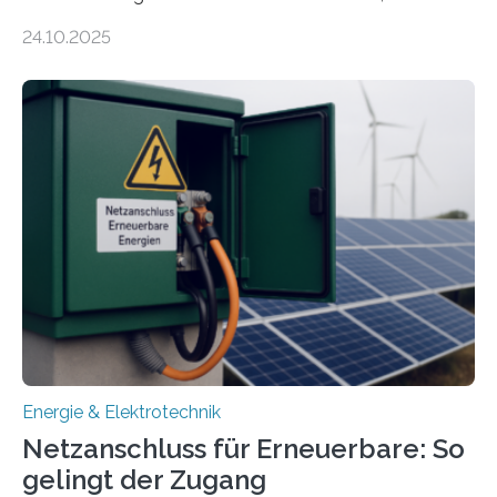
Energiewirtschaft Baden-Württemberg für das
24.10.2025
Forschungsprojekt „LAGER – Langzeitspeicherung in
energieflexiblen, sektorintegrierten Liegenschaften und
Quartieren“ eingeworben. Ziel des Projekts ist die
Entwicklung, Erprobung und Demonstration von
Konzepten zur langfristigen Energiespeicherung in
sektorübergreifend vernetzten Energiesystemen. Das
Projekt startete am 15. Oktober 2025, hat eine Laufzeit
von drei Jahren und ein Gesamtvolumen von rund 2,9
Millionen Euro, wovon 2,6 Millionen Euro durch das
Ministerium für Umwelt, Klima und…
Energie & Elektrotechnik
Netzanschluss für Erneuerbare: So
gelingt der Zugang