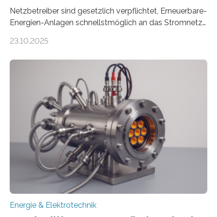
Netzbetreiber sind gesetzlich verpflichtet, Erneuerbare-
Energien-Anlagen schnellstmöglich an das Stromnetz
anzuschließen und die Stromeinspeisung zu
23.10.2025
ermöglichen. Doch der dafür nötige Netzausbau hinkt
in Deutschland hinterher und es kommt nicht selten zu
einem „Anschlussstau“. Die Stiftung
Umweltenergierecht hat den Rechtsrahmen in einem
neuen Bericht für die Praxis eingeordnet – inklusive der
Rolle von flexiblen Netzanschlussvereinbarungen. Der
Netzanschluss von Erneuerbare-Energien-Anlagen
(EE-Anlagen) ist entscheidend für die Energiewende.
Denn ohne Anschluss an das Netz kann kein Strom
eingespeist werden. Nach dem Erneuerbare-Energien-
Gesetz (EEG) sind Netzbetreiber…
Energie & Elektrotechnik