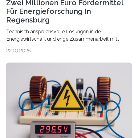
Zwei Millionen Euro Fördermittel
Für Energieforschung In
Regensburg
Technisch anspruchsvolle Lösungen in der
Energiewirtschaft und enge Zusammenarbeit mit
Unternehmen in der Region: Das zeichnet die beiden
22.10.2025
neuen EU-geförderten Transfer-Projekte zu
Wasserstoff und Energienetzen der OTH Regensburg
aus. Zwei Forschungsprojekte im Bereich nachhaltiger
Energietechnologien werden vom Europäischen
Sozialfonds Plus (ESF+) gefördert – mit einer
Gesamtsumme von mehr als zwei Millionen Euro.
Damit zählt die Hochschule zu den großen
Gewinnerinnen der aktuellen Förderrunde des
Bayerischen Wissenschaftsministeriums. Im
Mittelpunkt steht der direkte Wissenstransfer: Neue
wissenschaftliche Erkenntnisse sollen rasch in die
Praxis…