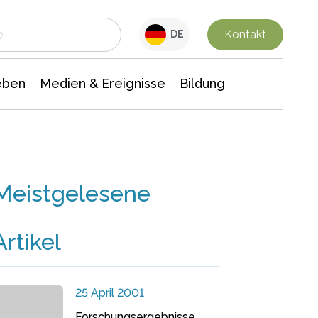
 Leben
Medien & Ereignisse
Interdisziplinäre Forschung
Veranstaltungsnachrichten
n Chemie
Gesellschaftswissenschaften
Kontakt
DE
eben
Medien & Ereignisse
Bildung
Meistgelesene
Artikel
25 April 2001
Forschungsergebnisse