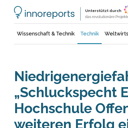
Wissenschaft & Technik
Informationstechnologie
Energie & Elektrotechnik
Unterstützt durch
das revolutionäre Proje
Wissenschaft & Technik
Technik
Weltwirts
Niedrigenergiefa
„Schluckspecht E
Hochschule Offen
weiteren Erfolg e