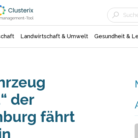
Landwirtschaft & Umwelt
Gesundheit &
Agrar- Forstwissenschaften
Unternehmensmeldungen
Biowissenschafte
Ökologie Umwelt- Naturschutz
ktmanagement-Tool
chaft
Landwirtschaft & Umwelt
Gesundheit & L
hrzeug
“ der
burg fährt
in