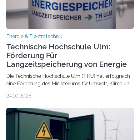
Energie & Elektrotechnik
Technische Hochschule Ulm:
Förderung Für
Langzeitspeicherung von Energie
Die Technische Hochschule Ulm (THU) hat erfolgreich
eine Förderung des Ministeriums für Umwelt, Klima und
Energiewirtschaft Baden-Württemberg für das
24.10.2025
Forschungsprojekt „LAGER – Langzeitspeicherung in
energieflexiblen, sektorintegrierten Liegenschaften und
Quartieren“ eingeworben. Ziel des Projekts ist die
Entwicklung, Erprobung und Demonstration von
Konzepten zur langfristigen Energiespeicherung in
sektorübergreifend vernetzten Energiesystemen. Das