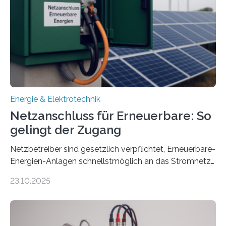
Projekt startete am 15. Oktober 2025, hat eine Laufzeit
von drei Jahren und ein Gesamtvolumen von rund 2,9
Millionen Euro, wovon 2,6 Millionen Euro durch das
Ministerium für Umwelt, Klima und…
Energie & Elektrotechnik
Netzanschluss für Erneuerbare: So
gelingt der Zugang
Netzbetreiber sind gesetzlich verpflichtet, Erneuerbare-
Energien-Anlagen schnellstmöglich an das Stromnetz
anzuschließen und die Stromeinspeisung zu
23.10.2025
ermöglichen. Doch der dafür nötige Netzausbau hinkt
in Deutschland hinterher und es kommt nicht selten zu
einem „Anschlussstau“. Die Stiftung
Umweltenergierecht hat den Rechtsrahmen in einem