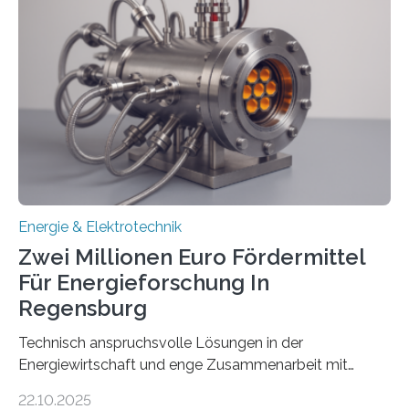
neuen Bericht für die Praxis eingeordnet – inklusive der
Rolle von flexiblen Netzanschlussvereinbarungen. Der
Netzanschluss von Erneuerbare-Energien-Anlagen
(EE-Anlagen) ist entscheidend für die Energiewende.
Denn ohne Anschluss an das Netz kann kein Strom
eingespeist werden. Nach dem Erneuerbare-Energien-
Gesetz (EEG) sind Netzbetreiber…
Energie & Elektrotechnik
Zwei Millionen Euro Fördermittel
Für Energieforschung In
Regensburg
Technisch anspruchsvolle Lösungen in der
Energiewirtschaft und enge Zusammenarbeit mit
Unternehmen in der Region: Das zeichnet die beiden
22.10.2025
neuen EU-geförderten Transfer-Projekte zu