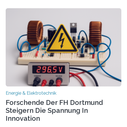
Wasserstoff und Energienetzen der OTH Regensburg
aus. Zwei Forschungsprojekte im Bereich nachhaltiger
Energietechnologien werden vom Europäischen
Sozialfonds Plus (ESF+) gefördert – mit einer
Gesamtsumme von mehr als zwei Millionen Euro.
Damit zählt die Hochschule zu den großen
Gewinnerinnen der aktuellen Förderrunde des
Bayerischen Wissenschaftsministeriums. Im
Mittelpunkt steht der direkte Wissenstransfer: Neue
wissenschaftliche Erkenntnisse sollen rasch in die
Praxis…
Energie & Elektrotechnik
Forschende Der FH Dortmund
Steigern Die Spannung In
Innovation