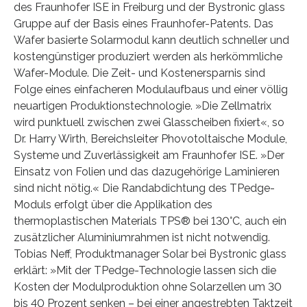
des Fraunhofer ISE in Freiburg und der Bystronic glass
Gruppe auf der Basis eines Fraunhofer-Patents. Das
Wafer basierte Solarmodul kann deutlich schneller und
kostengünstiger produziert werden als herkömmliche
Wafer-Module. Die Zeit- und Kostenersparnis sind
Folge eines einfacheren Modulaufbaus und einer völlig
neuartigen Produktionstechnologie. »Die Zellmatrix
wird punktuell zwischen zwei Glasscheiben fixiert«, so
Dr. Harry Wirth, Bereichsleiter Phovotoltaische Module,
Systeme und Zuverlässigkeit am Fraunhofer ISE. »Der
Einsatz von Folien und das dazugehörige Laminieren
sind nicht nötig.« Die Randabdichtung des TPedge-
Moduls erfolgt über die Applikation des
thermoplastischen Materials TPS® bei 130°C, auch ein
zusätzlicher Aluminiumrahmen ist nicht notwendig.
Tobias Neff, Produktmanager Solar bei Bystronic glass
erklärt: »Mit der TPedge-Technologie lassen sich die
Kosten der Modulproduktion ohne Solarzellen um 30
bis 40 Prozent senken – bei einer angestrebten Taktzeit