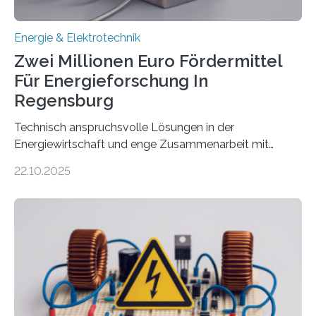
Energie & Elektrotechnik
Zwei Millionen Euro Fördermittel
Für Energieforschung In
Regensburg
Technisch anspruchsvolle Lösungen in der
Energiewirtschaft und enge Zusammenarbeit mit
Unternehmen in der Region: Das zeichnet die beiden
22.10.2025
neuen EU-geförderten Transfer-Projekte zu
Wasserstoff und Energienetzen der OTH Regensburg
aus. Zwei Forschungsprojekte im Bereich nachhaltiger
Energietechnologien werden vom Europäischen
Sozialfonds Plus (ESF+) gefördert – mit einer
Gesamtsumme von mehr als zwei Millionen Euro.
Damit zählt die Hochschule zu den großen
Gewinnerinnen der aktuellen Förderrunde des
Bayerischen Wissenschaftsministeriums. Im