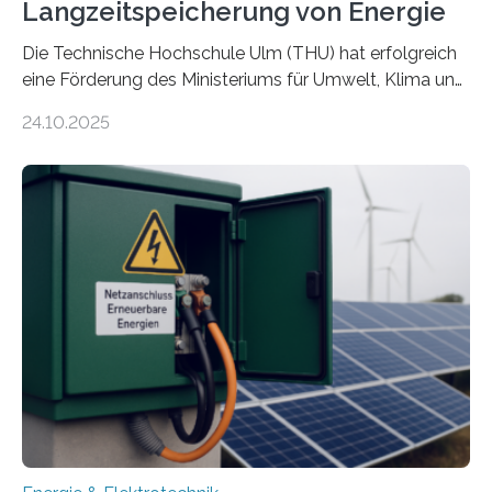
Langzeitspeicherung von Energie
Die Technische Hochschule Ulm (THU) hat erfolgreich
eine Förderung des Ministeriums für Umwelt, Klima und
Energiewirtschaft Baden-Württemberg für das
24.10.2025
Forschungsprojekt „LAGER – Langzeitspeicherung in
energieflexiblen, sektorintegrierten Liegenschaften und
Quartieren“ eingeworben. Ziel des Projekts ist die
Entwicklung, Erprobung und Demonstration von
Konzepten zur langfristigen Energiespeicherung in
sektorübergreifend vernetzten Energiesystemen. Das
Projekt startete am 15. Oktober 2025, hat eine Laufzeit
von drei Jahren und ein Gesamtvolumen von rund 2,9
Millionen Euro, wovon 2,6 Millionen Euro durch das
Ministerium für Umwelt, Klima und…