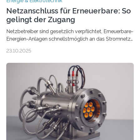
Energie & Elektrotechnik
Netzanschluss für Erneuerbare: So
gelingt der Zugang
Netzbetreiber sind gesetzlich verpflichtet, Erneuerbare-
Energien-Anlagen schnellstmöglich an das Stromnetz
anzuschließen und die Stromeinspeisung zu
23.10.2025
ermöglichen. Doch der dafür nötige Netzausbau hinkt
in Deutschland hinterher und es kommt nicht selten zu
einem „Anschlussstau“. Die Stiftung
Umweltenergierecht hat den Rechtsrahmen in einem
neuen Bericht für die Praxis eingeordnet – inklusive der
Rolle von flexiblen Netzanschlussvereinbarungen. Der
Netzanschluss von Erneuerbare-Energien-Anlagen
(EE-Anlagen) ist entscheidend für die Energiewende.
Denn ohne Anschluss an das Netz kann kein Strom
eingespeist werden. Nach dem Erneuerbare-Energien-
Gesetz (EEG) sind Netzbetreiber…