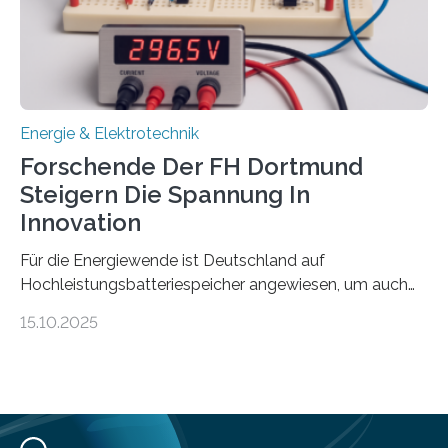
Mittelpunkt steht der direkte Wissenstransfer: Neue
wissenschaftliche Erkenntnisse sollen rasch in die
Praxis…
Energie & Elektrotechnik
Forschende Der FH Dortmund
Steigern Die Spannung In
Innovation
Für die Energiewende ist Deutschland auf
Hochleistungsbatteriespeicher angewiesen, um auch
bei Windstille und Dunkelheit Strom bereitzustellen.
15.10.2025
Doch mit der immensen Zahl einzelner Batteriezellen,
die in diesen Anlagen verkabelt werden, steigen die
Energieverluste. Am Fachbereich Elektrotechnik der
Fachhochschule Dortmund wollen Forschende im
Projekt KV-BATT diese Verluste reduzieren und