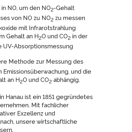
in NO, um den NO
-Gehalt
2
sses von NO zu NO
zu messen
2
oxide mit Infrarotstrahlung
m Gehalt an H
O und CO
in der
2
2
kte UV-Absorptionsmessung
isere Methode zur Messung des
en Emissionsüberwachung, und die
lt an H
O und CO
abhängig.
2
2
 in Hanau ist ein 1851 gegründetes
ernehmen. Mit fachlicher
ativer Exzellenz und
ach, unsere wirtschaftliche
sern.