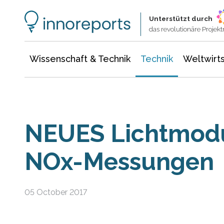
Wissenschaft & Technik
Informationstechnologie
Energie & Elektrotechnik
Unterstützt durch
das revolutionäre Proje
Wissenschaft & Technik
Technik
Weltwirts
NEUES Lichtmodul
NOx-Messungen
05 October 2017