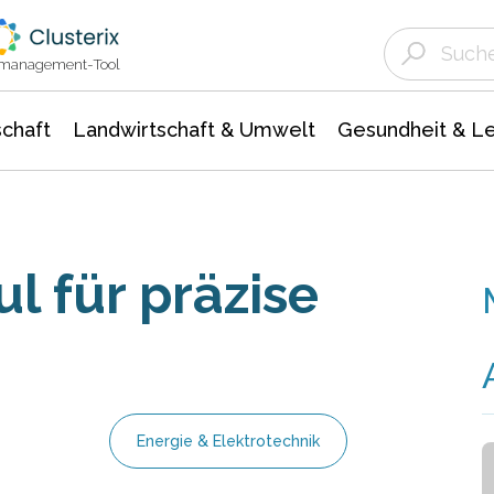
Landwirtschaft & Umwelt
Gesundheit &
Agrar- Forstwissenschaften
Unternehmensmeldungen
Biowissenschafte
Ökologie Umwelt- Naturschutz
ktmanagement-Tool
chaft
Landwirtschaft & Umwelt
Gesundheit & L
 für präzise
Energie & Elektrotechnik