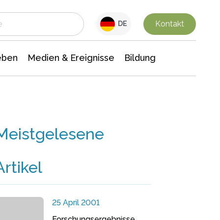
 Leben
Medien & Ereignisse
Interdisziplinäre Forschung
Veranstaltungsnachrichten
n Chemie
Gesellschaftswissenschaften
Kontakt
DE
eben
Medien & Ereignisse
Bildung
Meistgelesene
Artikel
25 April 2001
Forschungsergebnisse