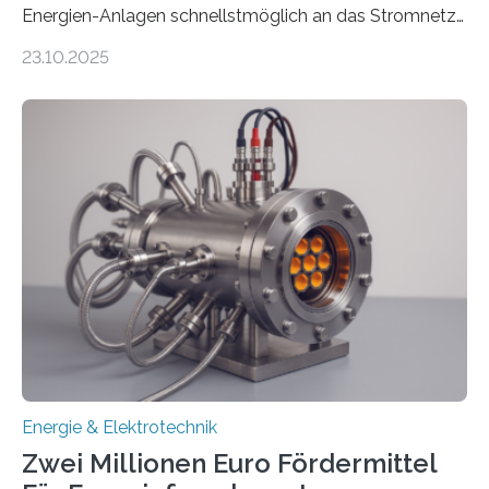
Energien-Anlagen schnellstmöglich an das Stromnetz
anzuschließen und die Stromeinspeisung zu
23.10.2025
ermöglichen. Doch der dafür nötige Netzausbau hinkt
in Deutschland hinterher und es kommt nicht selten zu
einem „Anschlussstau“. Die Stiftung
Umweltenergierecht hat den Rechtsrahmen in einem
neuen Bericht für die Praxis eingeordnet – inklusive der
Rolle von flexiblen Netzanschlussvereinbarungen. Der
Netzanschluss von Erneuerbare-Energien-Anlagen
(EE-Anlagen) ist entscheidend für die Energiewende.
Denn ohne Anschluss an das Netz kann kein Strom
eingespeist werden. Nach dem Erneuerbare-Energien-
Gesetz (EEG) sind Netzbetreiber…
Energie & Elektrotechnik
Zwei Millionen Euro Fördermittel