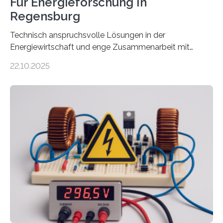
Für Energieforschung In
Regensburg
Technisch anspruchsvolle Lösungen in der
Energiewirtschaft und enge Zusammenarbeit mit
Unternehmen in der Region: Das zeichnet die beiden
22.10.2025
neuen EU-geförderten Transfer-Projekte zu
Wasserstoff und Energienetzen der OTH Regensburg
aus. Zwei Forschungsprojekte im Bereich nachhaltiger
Energietechnologien werden vom Europäischen
Sozialfonds Plus (ESF+) gefördert – mit einer
Gesamtsumme von mehr als zwei Millionen Euro.
Damit zählt die Hochschule zu den großen
Gewinnerinnen der aktuellen Förderrunde des
Bayerischen Wissenschaftsministeriums. Im
Mittelpunkt steht der direkte Wissenstransfer: Neue
wissenschaftliche Erkenntnisse sollen rasch in die
Praxis…