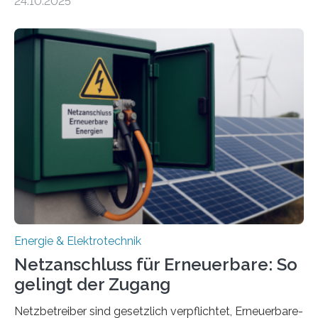
24.10.2025
Forschungsprojekt „LAGER – Langzeitspeicherung in
energieflexiblen, sektorintegrierten Liegenschaften und
Quartieren“ eingeworben. Ziel des Projekts ist die
Entwicklung, Erprobung und Demonstration von
Konzepten zur langfristigen Energiespeicherung in
sektorübergreifend vernetzten Energiesystemen. Das
Projekt startete am 15. Oktober 2025, hat eine Laufzeit
von drei Jahren und ein Gesamtvolumen von rund 2,9
Millionen Euro, wovon 2,6 Millionen Euro durch das
Ministerium für Umwelt, Klima und…
Energie & Elektrotechnik
Netzanschluss für Erneuerbare: So
gelingt der Zugang
Netzbetreiber sind gesetzlich verpflichtet, Erneuerbare-