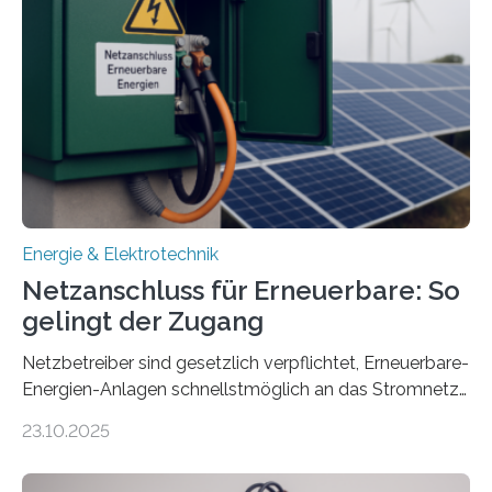
sektorübergreifend vernetzten Energiesystemen. Das
Projekt startete am 15. Oktober 2025, hat eine Laufzeit
von drei Jahren und ein Gesamtvolumen von rund 2,9
Millionen Euro, wovon 2,6 Millionen Euro durch das
Ministerium für Umwelt, Klima und…
Energie & Elektrotechnik
Netzanschluss für Erneuerbare: So
gelingt der Zugang
Netzbetreiber sind gesetzlich verpflichtet, Erneuerbare-
Energien-Anlagen schnellstmöglich an das Stromnetz
anzuschließen und die Stromeinspeisung zu
23.10.2025
ermöglichen. Doch der dafür nötige Netzausbau hinkt
in Deutschland hinterher und es kommt nicht selten zu