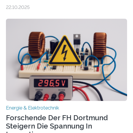
Unternehmen in der Region: Das zeichnet die beiden
22.10.2025
neuen EU-geförderten Transfer-Projekte zu
Wasserstoff und Energienetzen der OTH Regensburg
aus. Zwei Forschungsprojekte im Bereich nachhaltiger
Energietechnologien werden vom Europäischen
Sozialfonds Plus (ESF+) gefördert – mit einer
Gesamtsumme von mehr als zwei Millionen Euro.
Damit zählt die Hochschule zu den großen
Gewinnerinnen der aktuellen Förderrunde des
Bayerischen Wissenschaftsministeriums. Im
Mittelpunkt steht der direkte Wissenstransfer: Neue
wissenschaftliche Erkenntnisse sollen rasch in die
Praxis…
Energie & Elektrotechnik
Forschende Der FH Dortmund
Steigern Die Spannung In