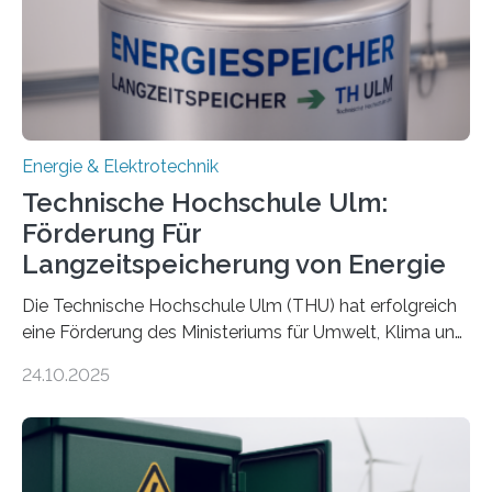
Energie & Elektrotechnik
Technische Hochschule Ulm:
Förderung Für
Langzeitspeicherung von Energie
Die Technische Hochschule Ulm (THU) hat erfolgreich
eine Förderung des Ministeriums für Umwelt, Klima und
Energiewirtschaft Baden-Württemberg für das
24.10.2025
Forschungsprojekt „LAGER – Langzeitspeicherung in
energieflexiblen, sektorintegrierten Liegenschaften und
Quartieren“ eingeworben. Ziel des Projekts ist die
Entwicklung, Erprobung und Demonstration von
Konzepten zur langfristigen Energiespeicherung in