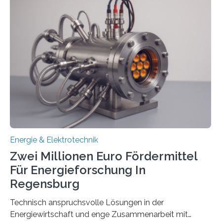
einem „Anschlussstau“. Die Stiftung
Umweltenergierecht hat den Rechtsrahmen in einem
neuen Bericht für die Praxis eingeordnet – inklusive der
Rolle von flexiblen Netzanschlussvereinbarungen. Der
Netzanschluss von Erneuerbare-Energien-Anlagen
(EE-Anlagen) ist entscheidend für die Energiewende.
Denn ohne Anschluss an das Netz kann kein Strom
eingespeist werden. Nach dem Erneuerbare-Energien-
Gesetz (EEG) sind Netzbetreiber…
Energie & Elektrotechnik
Zwei Millionen Euro Fördermittel
Für Energieforschung In
Regensburg
Technisch anspruchsvolle Lösungen in der
Energiewirtschaft und enge Zusammenarbeit mit