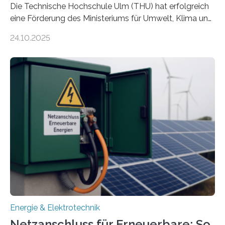
Die Technische Hochschule Ulm (THU) hat erfolgreich
eine Förderung des Ministeriums für Umwelt, Klima und
Energiewirtschaft Baden-Württemberg für das
24.10.2025
Forschungsprojekt „LAGER – Langzeitspeicherung in
energieflexiblen, sektorintegrierten Liegenschaften und
Quartieren“ eingeworben. Ziel des Projekts ist die
Entwicklung, Erprobung und Demonstration von
Konzepten zur langfristigen Energiespeicherung in
sektorübergreifend vernetzten Energiesystemen. Das
Projekt startete am 15. Oktober 2025, hat eine Laufzeit
von drei Jahren und ein Gesamtvolumen von rund 2,9
Millionen Euro, wovon 2,6 Millionen Euro durch das
Ministerium für Umwelt, Klima und…
Energie & Elektrotechnik
Netzanschluss für Erneuerbare: So