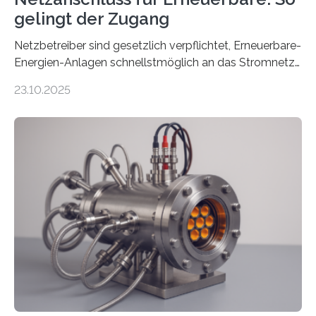
gelingt der Zugang
Netzbetreiber sind gesetzlich verpflichtet, Erneuerbare-
Energien-Anlagen schnellstmöglich an das Stromnetz
anzuschließen und die Stromeinspeisung zu
23.10.2025
ermöglichen. Doch der dafür nötige Netzausbau hinkt
in Deutschland hinterher und es kommt nicht selten zu
einem „Anschlussstau“. Die Stiftung
Umweltenergierecht hat den Rechtsrahmen in einem
neuen Bericht für die Praxis eingeordnet – inklusive der
Rolle von flexiblen Netzanschlussvereinbarungen. Der
Netzanschluss von Erneuerbare-Energien-Anlagen
(EE-Anlagen) ist entscheidend für die Energiewende.
Denn ohne Anschluss an das Netz kann kein Strom
eingespeist werden. Nach dem Erneuerbare-Energien-
Gesetz (EEG) sind Netzbetreiber…