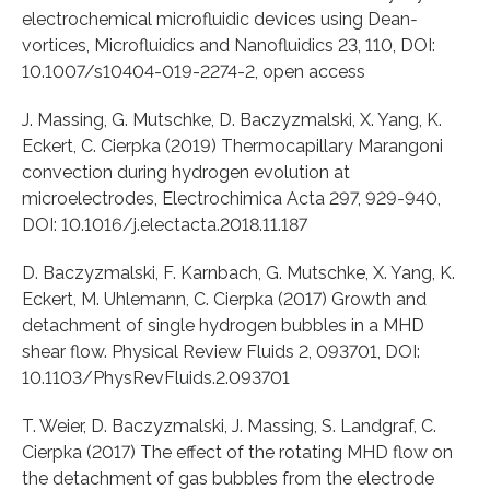
electrochemical microfluidic devices using Dean‐
vortices, Microfluidics and Nanofluidics 23, 110, DOI:
10.1007/s10404-019-2274-2, open access
J. Massing, G. Mutschke, D. Baczyzmalski, X. Yang, K.
Eckert, C. Cierpka (2019) Thermocapillary Marangoni
convection during hydrogen evolution at
microelectrodes, Electrochimica Acta 297, 929-940,
DOI: 10.1016/j.electacta.2018.11.187
D. Baczyzmalski, F. Karnbach, G. Mutschke, X. Yang, K.
Eckert, M. Uhlemann, C. Cierpka (2017) Growth and
detachment of single hydrogen bubbles in a MHD
shear flow. Physical Review Fluids 2, 093701, DOI:
10.1103/PhysRevFluids.2.093701
T. Weier, D. Baczyzmalski, J. Massing, S. Landgraf, C.
Cierpka (2017) The effect of the rotating MHD flow on
the detachment of gas bubbles from the electrode