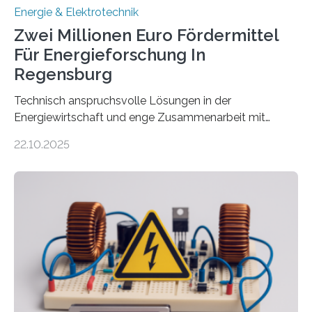
Energie & Elektrotechnik
Zwei Millionen Euro Fördermittel
Für Energieforschung In
Regensburg
Technisch anspruchsvolle Lösungen in der
Energiewirtschaft und enge Zusammenarbeit mit
Unternehmen in der Region: Das zeichnet die beiden
22.10.2025
neuen EU-geförderten Transfer-Projekte zu
Wasserstoff und Energienetzen der OTH Regensburg
aus. Zwei Forschungsprojekte im Bereich nachhaltiger
Energietechnologien werden vom Europäischen
Sozialfonds Plus (ESF+) gefördert – mit einer
Gesamtsumme von mehr als zwei Millionen Euro.
Damit zählt die Hochschule zu den großen
Gewinnerinnen der aktuellen Förderrunde des
Bayerischen Wissenschaftsministeriums. Im
Mittelpunkt steht der direkte Wissenstransfer: Neue