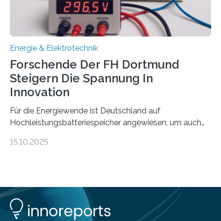
wissenschaftliche Erkenntnisse sollen rasch in die
Praxis…
Energie & Elektrotechnik
Forschende Der FH Dortmund
Steigern Die Spannung In
Innovation
Für die Energiewende ist Deutschland auf
Hochleistungsbatteriespeicher angewiesen, um auch
bei Windstille und Dunkelheit Strom bereitzustellen.
15.10.2025
Doch mit der immensen Zahl einzelner Batteriezellen,
die in diesen Anlagen verkabelt werden, steigen die
Energieverluste. Am Fachbereich Elektrotechnik der
Fachhochschule Dortmund wollen Forschende im
Projekt KV-BATT diese Verluste reduzieren und
erhöhen dazu die Spannung um das Zehn- bis
Zwanzigfache. Ein kleiner Exkurs zurück in die Schulzeit: