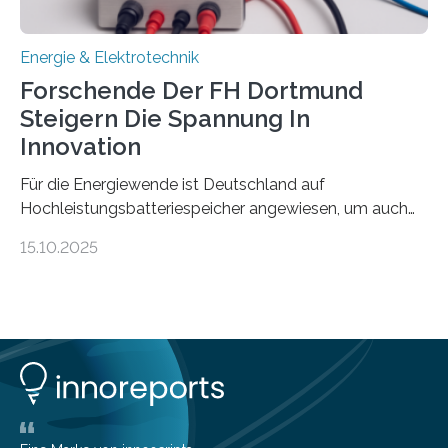
Energie & Elektrotechnik
Forschende Der FH Dortmund
Steigern Die Spannung In
Innovation
Für die Energiewende ist Deutschland auf
Hochleistungsbatteriespeicher angewiesen, um auch
bei Windstille und Dunkelheit Strom bereitzustellen.
15.10.2025
Doch mit der immensen Zahl einzelner Batteriezellen,
die in diesen Anlagen verkabelt werden, steigen die
Energieverluste. Am Fachbereich Elektrotechnik der
Fachhochschule Dortmund wollen Forschende im
Projekt KV-BATT diese Verluste reduzieren und
erhöhen dazu die Spannung um das Zehn- bis
Zwanzigfache. Ein kleiner Exkurs zurück in die Schulzeit:
Die elektrische Leistung beschreibt, wie viel Energie in