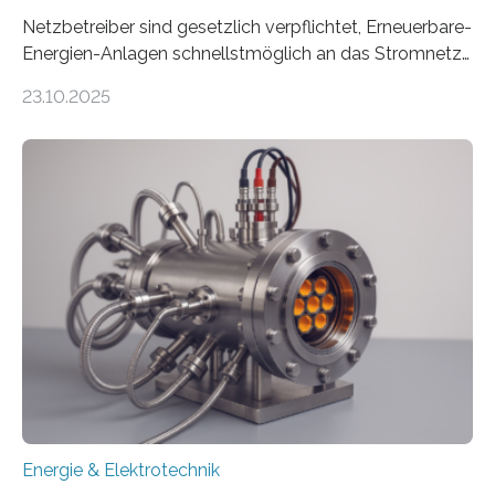
Netzbetreiber sind gesetzlich verpflichtet, Erneuerbare-
Energien-Anlagen schnellstmöglich an das Stromnetz
anzuschließen und die Stromeinspeisung zu
23.10.2025
ermöglichen. Doch der dafür nötige Netzausbau hinkt
in Deutschland hinterher und es kommt nicht selten zu
einem „Anschlussstau“. Die Stiftung
Umweltenergierecht hat den Rechtsrahmen in einem
neuen Bericht für die Praxis eingeordnet – inklusive der
Rolle von flexiblen Netzanschlussvereinbarungen. Der
Netzanschluss von Erneuerbare-Energien-Anlagen
(EE-Anlagen) ist entscheidend für die Energiewende.
Denn ohne Anschluss an das Netz kann kein Strom
eingespeist werden. Nach dem Erneuerbare-Energien-
Gesetz (EEG) sind Netzbetreiber…
Energie & Elektrotechnik