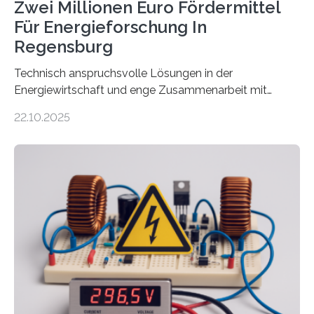
Zwei Millionen Euro Fördermittel
Für Energieforschung In
Regensburg
Technisch anspruchsvolle Lösungen in der
Energiewirtschaft und enge Zusammenarbeit mit
Unternehmen in der Region: Das zeichnet die beiden
22.10.2025
neuen EU-geförderten Transfer-Projekte zu
Wasserstoff und Energienetzen der OTH Regensburg
aus. Zwei Forschungsprojekte im Bereich nachhaltiger
Energietechnologien werden vom Europäischen
Sozialfonds Plus (ESF+) gefördert – mit einer
Gesamtsumme von mehr als zwei Millionen Euro.
Damit zählt die Hochschule zu den großen
Gewinnerinnen der aktuellen Förderrunde des
Bayerischen Wissenschaftsministeriums. Im
Mittelpunkt steht der direkte Wissenstransfer: Neue
wissenschaftliche Erkenntnisse sollen rasch in die
Praxis…