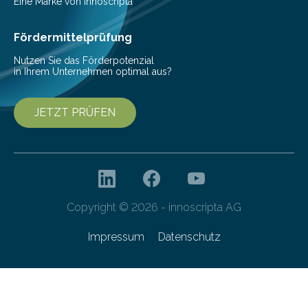
einer bestimmten Zeitspanne benötigt wird. Sie steht
Eine Marke von innoscripta
als Watt-Angabe…
Fördermittelprüfung
Nutzen Sie das Förderpotenzial
in Ihrem Unternehmen optimal aus?
JETZT PRÜFEN
Copyright © 2026 - innoscripta AG
Impressum
Datenschutz