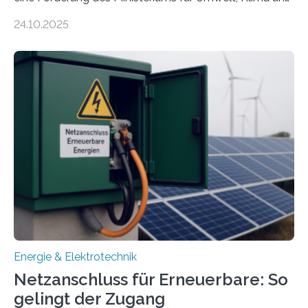
Energiewirtschaft Baden-Württemberg für das
24.10.2025
Forschungsprojekt „LAGER – Langzeitspeicherung in
energieflexiblen, sektorintegrierten Liegenschaften und
Quartieren“ eingeworben. Ziel des Projekts ist die
Entwicklung, Erprobung und Demonstration von
Konzepten zur langfristigen Energiespeicherung in
sektorübergreifend vernetzten Energiesystemen. Das
Projekt startete am 15. Oktober 2025, hat eine Laufzeit
von drei Jahren und ein Gesamtvolumen von rund 2,9
Millionen Euro, wovon 2,6 Millionen Euro durch das
Ministerium für Umwelt, Klima und…
Energie & Elektrotechnik
Netzanschluss für Erneuerbare: So
gelingt der Zugang