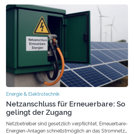
energieflexiblen, sektorintegrierten Liegenschaften und
Quartieren“ eingeworben. Ziel des Projekts ist die
Entwicklung, Erprobung und Demonstration von
Konzepten zur langfristigen Energiespeicherung in
sektorübergreifend vernetzten Energiesystemen. Das
Projekt startete am 15. Oktober 2025, hat eine Laufzeit
von drei Jahren und ein Gesamtvolumen von rund 2,9
Millionen Euro, wovon 2,6 Millionen Euro durch das
Ministerium für Umwelt, Klima und…
Energie & Elektrotechnik
Netzanschluss für Erneuerbare: So
gelingt der Zugang
Netzbetreiber sind gesetzlich verpflichtet, Erneuerbare-
Energien-Anlagen schnellstmöglich an das Stromnetz