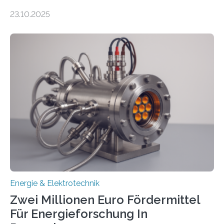
anzuschließen und die Stromeinspeisung zu
23.10.2025
ermöglichen. Doch der dafür nötige Netzausbau hinkt
in Deutschland hinterher und es kommt nicht selten zu
einem „Anschlussstau“. Die Stiftung
Umweltenergierecht hat den Rechtsrahmen in einem
neuen Bericht für die Praxis eingeordnet – inklusive der
Rolle von flexiblen Netzanschlussvereinbarungen. Der
Netzanschluss von Erneuerbare-Energien-Anlagen
(EE-Anlagen) ist entscheidend für die Energiewende.
Denn ohne Anschluss an das Netz kann kein Strom
eingespeist werden. Nach dem Erneuerbare-Energien-
Gesetz (EEG) sind Netzbetreiber…
Energie & Elektrotechnik
Zwei Millionen Euro Fördermittel
Für Energieforschung In