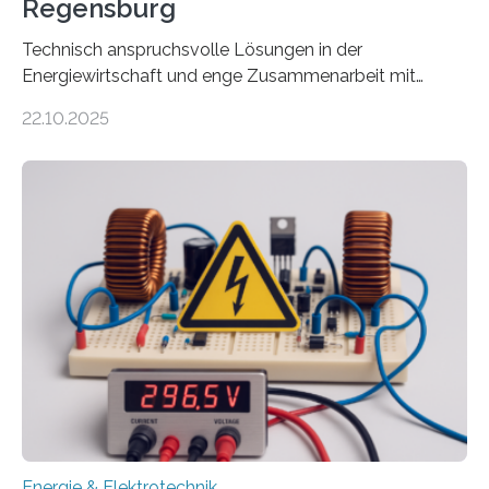
Regensburg
Technisch anspruchsvolle Lösungen in der
Energiewirtschaft und enge Zusammenarbeit mit
Unternehmen in der Region: Das zeichnet die beiden
22.10.2025
neuen EU-geförderten Transfer-Projekte zu
Wasserstoff und Energienetzen der OTH Regensburg
aus. Zwei Forschungsprojekte im Bereich nachhaltiger
Energietechnologien werden vom Europäischen
Sozialfonds Plus (ESF+) gefördert – mit einer
Gesamtsumme von mehr als zwei Millionen Euro.
Damit zählt die Hochschule zu den großen
Gewinnerinnen der aktuellen Förderrunde des
Bayerischen Wissenschaftsministeriums. Im
Mittelpunkt steht der direkte Wissenstransfer: Neue
wissenschaftliche Erkenntnisse sollen rasch in die
Praxis…
Energie & Elektrotechnik