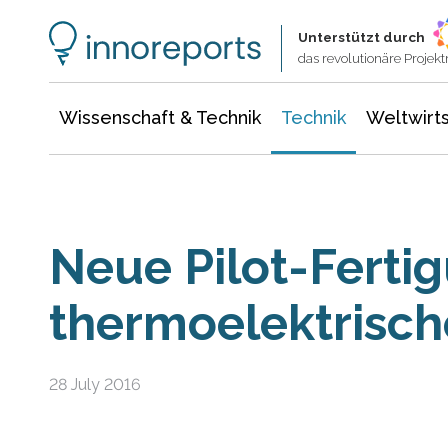
Wissenschaft & Technik
Informationstechnologie
Energie & Elektrotechnik
Unterstützt durch
das revolutionäre Proje
Wissenschaft & Technik
Technik
Weltwirts
Neue Pilot-Fertig
thermoelektrisc
28 July 2016