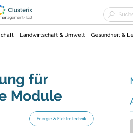
Landwirtschaft & Umwelt
Gesundheit &
Agrar- Forstwissenschaften
Unternehmensmeldungen
Biowissenschafte
Ökologie Umwelt- Naturschutz
ktmanagement-Tool
chaft
Landwirtschaft & Umwelt
Gesundheit & L
ung für
he Module
Energie & Elektrotechnik