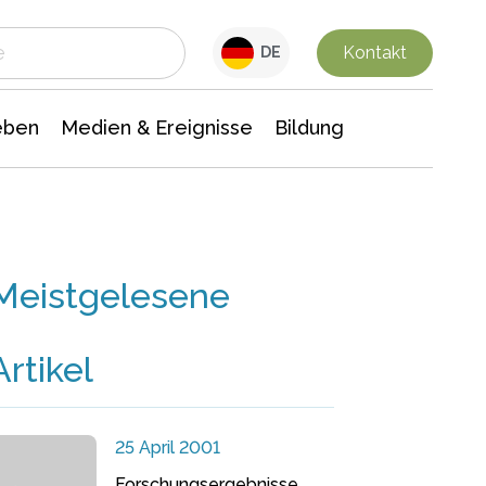
 Leben
Medien & Ereignisse
Interdisziplinäre Forschung
Veranstaltungsnachrichten
n Chemie
Gesellschaftswissenschaften
Kontakt
DE
eben
Medien & Ereignisse
Bildung
Meistgelesene
Artikel
25 April 2001
Forschungsergebnisse