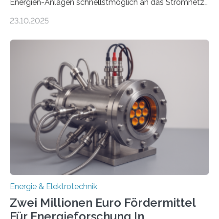
Energien-Anlagen schnellstmöglich an das Stromnetz
anzuschließen und die Stromeinspeisung zu
23.10.2025
ermöglichen. Doch der dafür nötige Netzausbau hinkt
in Deutschland hinterher und es kommt nicht selten zu
einem „Anschlussstau“. Die Stiftung
Umweltenergierecht hat den Rechtsrahmen in einem
neuen Bericht für die Praxis eingeordnet – inklusive der
Rolle von flexiblen Netzanschlussvereinbarungen. Der
Netzanschluss von Erneuerbare-Energien-Anlagen
(EE-Anlagen) ist entscheidend für die Energiewende.
Denn ohne Anschluss an das Netz kann kein Strom
eingespeist werden. Nach dem Erneuerbare-Energien-
Gesetz (EEG) sind Netzbetreiber…
Energie & Elektrotechnik
Zwei Millionen Euro Fördermittel
Für Energieforschung In