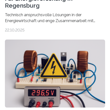
Regensburg
Technisch anspruchsvolle Lösungen in der
Energiewirtschaft und enge Zusammenarbeit mit
Unternehmen in der Region: Das zeichnet die beiden
22.10.2025
neuen EU-geförderten Transfer-Projekte zu
Wasserstoff und Energienetzen der OTH Regensburg
aus. Zwei Forschungsprojekte im Bereich nachhaltiger
Energietechnologien werden vom Europäischen
Sozialfonds Plus (ESF+) gefördert – mit einer
Gesamtsumme von mehr als zwei Millionen Euro.
Damit zählt die Hochschule zu den großen
Gewinnerinnen der aktuellen Förderrunde des
Bayerischen Wissenschaftsministeriums. Im
Mittelpunkt steht der direkte Wissenstransfer: Neue
wissenschaftliche Erkenntnisse sollen rasch in die
Praxis…