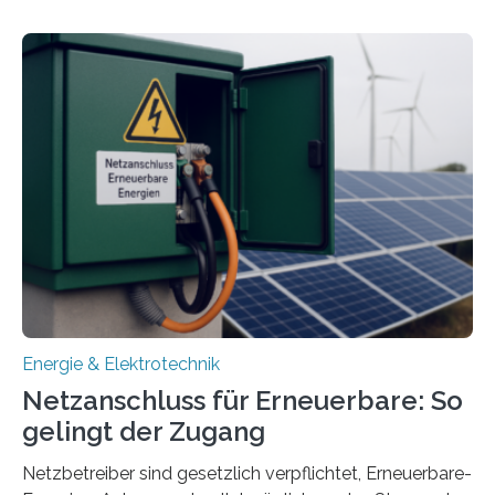
Forschungsprojekt „LAGER – Langzeitspeicherung in
energieflexiblen, sektorintegrierten Liegenschaften und
Quartieren“ eingeworben. Ziel des Projekts ist die
Entwicklung, Erprobung und Demonstration von
Konzepten zur langfristigen Energiespeicherung in
sektorübergreifend vernetzten Energiesystemen. Das
Projekt startete am 15. Oktober 2025, hat eine Laufzeit
von drei Jahren und ein Gesamtvolumen von rund 2,9
Millionen Euro, wovon 2,6 Millionen Euro durch das
Ministerium für Umwelt, Klima und…
Energie & Elektrotechnik
Netzanschluss für Erneuerbare: So
gelingt der Zugang
Netzbetreiber sind gesetzlich verpflichtet, Erneuerbare-